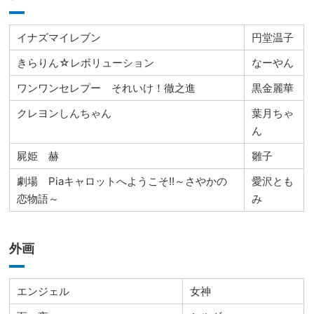
イナズマイレブン
円堂温子
きらりん☆レボリューション
なーやん
ワンワンセレプー それいけ！徹之進
黒金麗華
クレヨンしんちゃん
葉月ちゃ
ん
屍姫 赫
雛子
劇場 Piaキャロットへようこそ!!～さやかの
愛沢とも
恋物語～
み
外画
エンジェル
女神