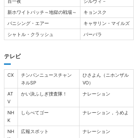
百一夜
シルヴィ－
新ホワイトバッチ～地獄の戦場～
キョンスク
バニシング・エアー
キャサリン・マイルズ
シャトル・クラッシュ
バーバラ
テレビ
CX
チンパンニュースチャン
ひさよん（ニホンザル
ネルSP
VO）
AT
かい決ふしぎ捜査隊！
ナレーション
V
NH
しらべてゴー
ナレーション，うめよ
K
NH
広報スポット
ナレーション