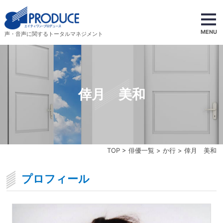
MENU
声・音声に関するトータルマネジメント
倖月 美和
TOP
>
俳優一覧
>
か行
> 倖月 美和
プロフィール