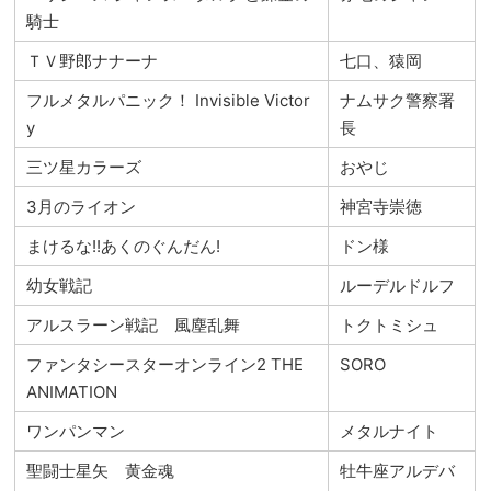
騎士
ＴＶ野郎ナナーナ
七口、猿岡
フルメタルパニック！ Invisible Victor
ナムサク警察署
y
長
三ツ星カラーズ
おやじ
3月のライオン
神宮寺崇徳
まけるな!!あくのぐんだん!
ドン様
幼女戦記
ルーデルドルフ
アルスラーン戦記 風塵乱舞
トクトミシュ
ファンタシースターオンライン2 THE
SORO
ANIMATION
ワンパンマン
メタルナイト
聖闘士星矢 黄金魂
牡牛座アルデバ