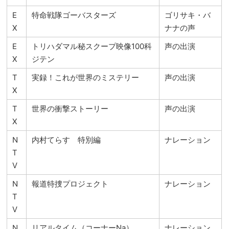
E
特命戦隊ゴーバスターズ
ゴリサキ・バ
X
ナナの声
E
トリハダマル秘スクープ映像100科
声の出演
X
ジテン
T
実録！これが世界のミステリー
声の出演
X
T
世界の衝撃ストーリー
声の出演
X
N
内村てらす 特別編
ナレーション
T
V
N
報道特捜プロジェクト
ナレーション
T
V
N
リアルタイム（コーナーNa）
ナレーション