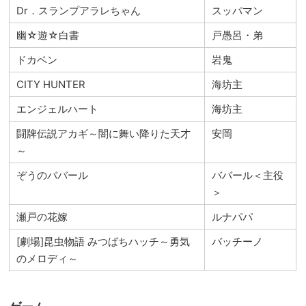
Dr．スランプアラレちゃん
スッパマン
幽☆遊☆白書
戸愚呂・弟
ドカベン
岩鬼
CITY HUNTER
海坊主
エンジェルハート
海坊主
闘牌伝説アカギ～闇に舞い降りた天才
安岡
～
ぞうのババール
ババール＜主役
＞
瀬戸の花嫁
ルナパパ
[劇場]昆虫物語 みつばちハッチ～勇気
バッチーノ
のメロディ～