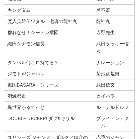
キングダム
呂不葦
魔人英雄伝ワタル 七魂の龍神丸
龍神丸
群れなせ！シートン学園
寺野先生
織田シナモン信長
武田ラッキー信
玄
ダンベル何キロ持てる？
ナレーション
ジモトがジャパン
菊池益荒男
戦国BASARA シリーズ
武田信玄
消滅都市
カイバラ
異世界かるてっと
ルーデルドルフ
DOUBLE DECKER! ダグ&キリル
ブライアン・ク
ーパー
ユリシーズ ジャンヌ・ダルクと錬金の
赤毛のジャン