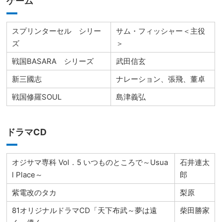
ゲーム
スプリンターセル シリー
サム・フィッシャー＜主役
ズ
＞
戦国BASARA シリーズ
武田信玄
新三國志
ナレーション、張飛、董卓
戦国修羅SOUL
島津義弘
ドラマCD
オジサマ専科 Vol．5 いつものところで～Usua
石井連太
l Place～
郎
紫電改のタカ
梨原
81オリジナルドラマCD「天下布武～夢は遠
柴田勝家