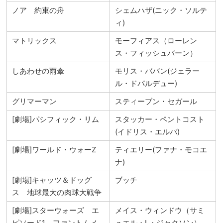
ノア 約束の舟
シェムハザ(ニック・ソルテ
ィ)
マトリックス
モーフィアス（ローレン
ス・フィッシュバーン）
しあわせの雨傘
モリス・ババン(ジェラー
ル・ドパルデュー)
グリマーマン
スティーブン・セガール
[劇場]パシフィック・リム
スタッカー・ペントコスト
(イドリス・エルバ)
[劇場]ワールド・ウォーZ
ティエリー(ファナ・モコエ
ナ)
[劇場]キャッツ＆ドッグ
ブッチ
ス 地球最大の肉球大戦争
[劇場]スターウォーズ エ
メイス・ウィンドウ（サミ
ピソード1 ファントムメ
ュエル・L・ジャクソン）