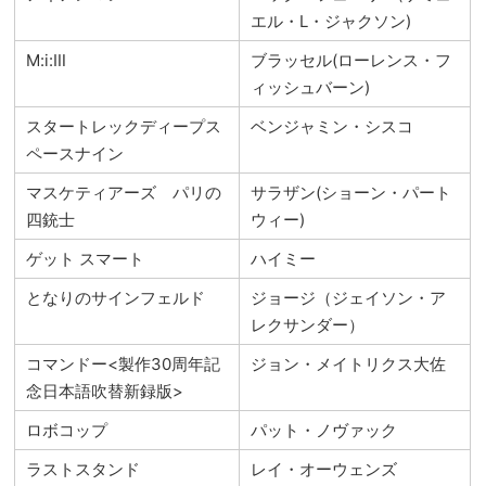
エル・L・ジャクソン)
M:i:Ⅲ
ブラッセル(ローレンス・フ
ィッシュバーン)
スタートレックディープス
ベンジャミン・シスコ
ペースナイン
マスケティアーズ パリの
サラザン(ショーン・パート
四銃士
ウィー)
ゲット スマート
ハイミー
となりのサインフェルド
ジョージ（ジェイソン・ア
レクサンダー）
コマンドー<製作30周年記
ジョン・メイトリクス大佐
念日本語吹替新録版>
ロボコップ
パット・ノヴァック
ラストスタンド
レイ・オーウェンズ