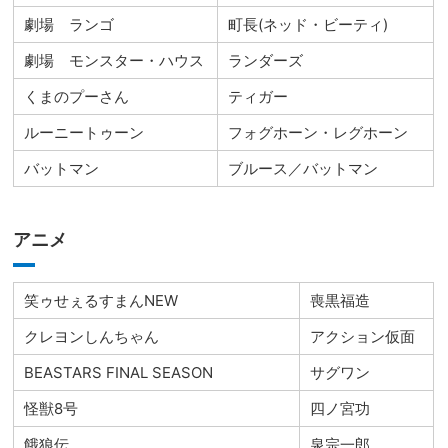
劇場 ランゴ
町長(ネッド・ビーティ)
劇場 モンスター・ハウス
ランダーズ
くまのプーさん
ティガー
ルーニートゥーン
フォグホーン・レグホーン
バットマン
ブルース／バットマン
アニメ
笑ゥせぇるすまんNEW
喪黒福造
クレヨンしんちゃん
アクション仮面
BEASTARS FINAL SEASON
サグワン
怪獣8号
四ノ宮功
餓狼伝
泉宗一郎