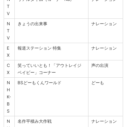
T
V
N
きょうの出来事
ナレーション
T
V
E
報道ステーション 特集
ナレーション
X
C
笑っていいとも！「アウトレイジ
声の出演
X
ベイビー」コーナー
N
BSどーもくんワールド
どーも
H
K-
B
S
N
名作平積み大作戦
ナレーション