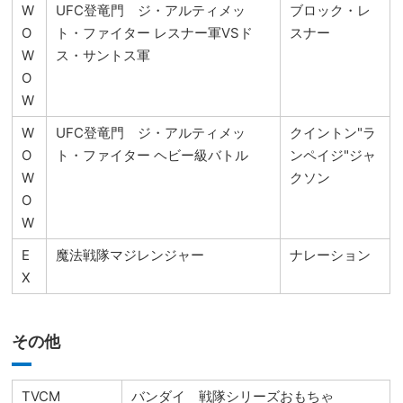
W
UFC登竜門 ジ・アルティメッ
ブロック・レ
O
ト・ファイター レスナー軍VSド
スナー
W
ス・サントス軍
O
W
W
UFC登竜門 ジ・アルティメッ
クイントン"ラ
O
ト・ファイター ヘビー級バトル
ンペイジ"ジャ
W
クソン
O
W
E
魔法戦隊マジレンジャー
ナレーション
X
その他
TVCM
バンダイ 戦隊シリーズおもちゃ