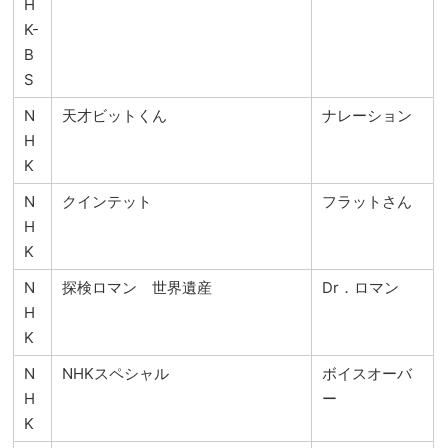
H
K-
B
S
N
天才ビットくん
ナレーション
H
K
N
クインテット
フラットさん
H
K
N
探検ロマン 世界遺産
Dr．ロマン
H
K
N
NHKスペシャル
ボイスオーバ
H
ー
K