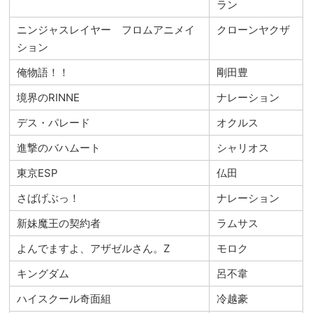
ラン
ニンジャスレイヤー フロムアニメイ
クローンヤクザ
ション
俺物語！！
剛田豊
境界のRINNE
ナレーション
デス・パレード
オクルス
進撃のバハムート
シャリオス
東京ESP
仏田
さばげぶっ！
ナレーション
新妹魔王の契約者
ラムサス
よんでますよ、アザゼルさん。Z
モロク
キングダム
呂不韋
ハイスクール奇面組
冷越豪