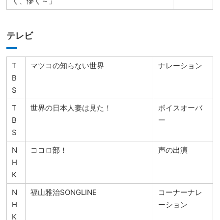
く、儚く～」
テレビ
T
マツコの知らない世界
ナレーション
B
S
T
世界の日本人妻は見た！
ボイスオーバ
B
ー
S
N
ココロ部！
声の出演
H
K
N
福山雅治SONGLINE
コーナーナレ
H
ーション
K