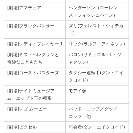
[劇場]アマチュア
ヘンダーソン（ローレン
ス・フィッシュバーン）
[劇場]ブラックパンサー
ズリ(フォレスト・ウィテカ
ー)
[劇場]レディ・プレイヤー 1
リック(ラルフ・アイネソン)
[劇場]ミス・ペレグリンと
バロン(サミュエル・L・ジ
奇妙なこどもたち
ャクソン)
[劇場]ゴーストバスターズ
タクシー運転手(ダン・エイ
クロイド)
[劇場]ナイトミュージア
モアイ像
ム エジプト王の秘密
[劇場]レゴ ムービー
バッド・コップ／グッド・
コップ 他
[劇場]ピクセル
司会者(ダン・エイクロイド)