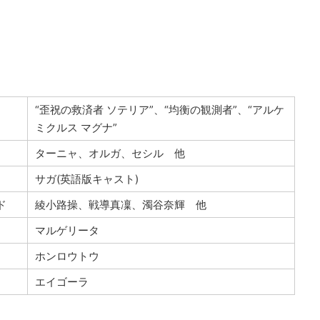
“歪祝の救済者 ソテリア”、“均衡の観測者”、“アルケ
ミクルス マグナ”
ターニャ、オルガ、セシル 他
サガ(英語版キャスト)
ド
綾小路操、戦導真凜、濁谷奈輝 他
マルゲリータ
ホンロウトウ
エイゴーラ