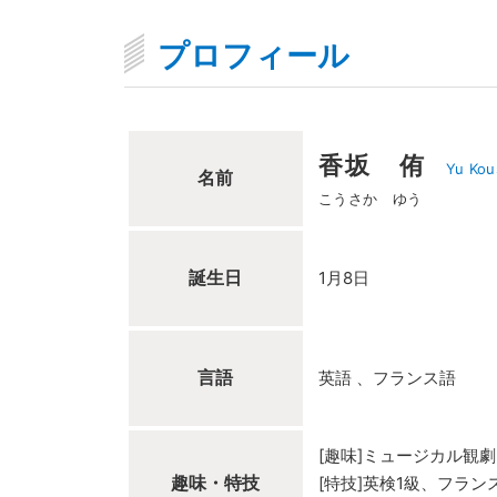
プロフィール
香坂 侑
Yu Kou
名前
こうさか ゆう
誕生日
1月8日
言語
英語
フランス語
[趣味]ミュージカル観
趣味・特技
[特技]英検1級、フラン