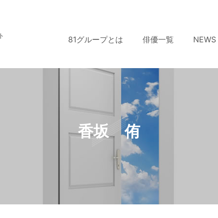
ト
81グループとは
俳優一覧
NEWS
香坂 侑