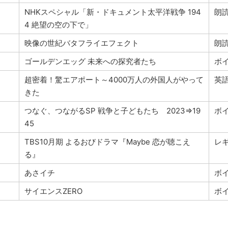
NHKスペシャル「新・ドキュメント太平洋戦争 194
朗
4 絶望の空の下で」
映像の世紀バタフライエフェクト
朗
ゴールデンエッグ 未来への探究者たち
ボ
超密着！驚エアポート～4000万人の外国人がやって
英
きた
つなぐ、つながるSP 戦争と子どもたち 2023⇒19
ボ
45
TBS10月期 よるおびドラマ『Maybe 恋が聴こえ
レ
る』
あさイチ
ボ
サイエンスZERO
ボ