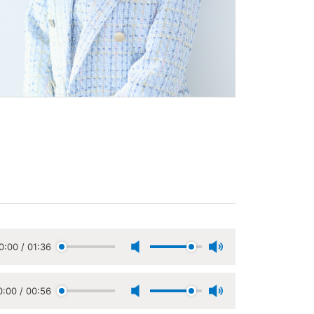
0:00
/
01:36
0:00
/
00:56