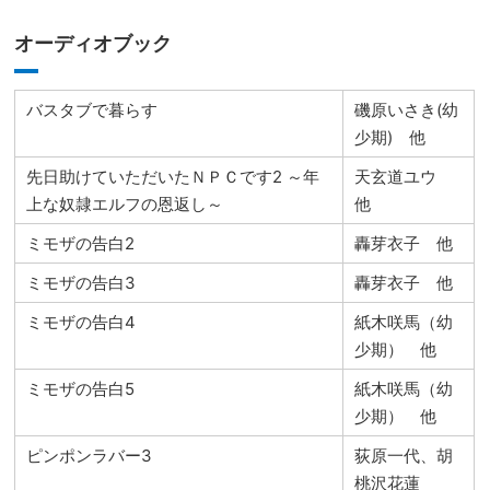
オーディオブック
バスタブで暮らす
磯原いさき(幼
少期) 他
先日助けていただいたＮＰＣです2 ～年
天玄道ユウ
上な奴隷エルフの恩返し～
他
ミモザの告白2
轟芽衣子 他
ミモザの告白3
轟芽衣子 他
ミモザの告白4
紙木咲馬（幼
少期） 他
ミモザの告白5
紙木咲馬（幼
少期） 他
ピンポンラバー3
荻原一代、胡
桃沢花蓮