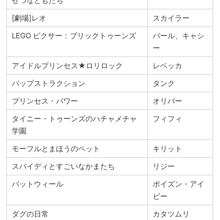
せつなともだち
[劇場]レオ
スカイラー
LEGO ピクサー：ブリックトゥーンズ
パール、キャシ
ー
アイドルプリンセス★ロリロック
レベッカ
パップストラクション
タンク
プリンセス・パワー
オリバー
タイニー・トゥーンズのハチャメチャ
フィフィ
学園
モーフルとまほうのペット
キリット
スパイディとすごいなかまたち
リジー
バットウィール
ポイズン・アイ
ビー
ダグの日常
カタツムリ