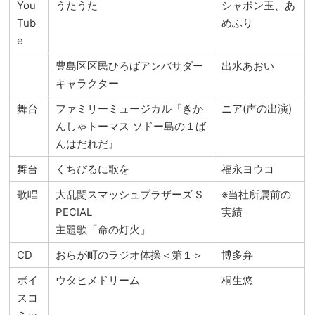
You
うたうた
シャボン玉、あ
Tub
めふり
e
豊島区区民ひろばアンバサダー
出水あおい
キャラクター
舞台
ファミリーミュージカル『きか
ニア(声の出演)
んしゃトーマス ソドー島の１ば
んはだれだ』
舞台
くちびるに歌を
福永ヨウコ
歌唱
大乱闘スマッシュブラザーズ S
※当社所属前の
PECIAL
実績
主題歌「命の灯火」
CD
おらが町のラジオ体操＜第１＞
博多弁
ボイ
ウタヒメドリーム
桐生悠
スコ