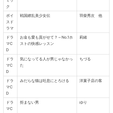
ミッ
ク
ボイ
戦国繚乱美少女伝
羽柴秀次 他
スド
ラマ
ドラ
お金も愛も貢がせて？～No.1ホ
莉緒
マC
ストの快感レッスン
D
ドラ
気になってる人が男じゃなかっ
ちづる
マC
た
D
ドラ
みだらな猫は吐息にとろける
洋菓子店の客
マC
D
ドラ
拒まない男
ゆり
マC