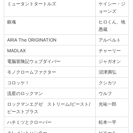
ミュータントタートルズ
ケイシー・ジ
ョーンズ
銀魂
ヒロくん、地
愚蔵
ARIA The ORIGINATION
アルベルト
MADLAX
チャーリー
電脳冒険記ウェブダイバー
ジャガオン
モノクロームファクター
沼津満弘
コロッケ！
クシカツ
流星のロックマン
ウルフ
ロックマンエグゼ ストリーム/ビースト/
光祐一郎
ビーストプラス
ハチミツとクローバー
松本一平
エレメントハンター
ピエール