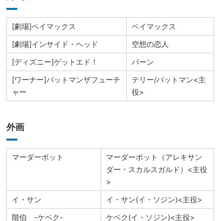
[劇場]ベイマックス
ベイマックス
[劇場]インサイド・ヘッド
空想の恋人
[ディズニー]ゲットエド！
バーン
[ワーナー]バットマンザフューチ
テリー/バットマン<主
ャー
役>
外画
マーダーボット
マーダーボット（アレキサン
ダー・スカルスガルド）<主役
>
イ・サン
イ・サン(イ・ソジン)<主役>
階伯 -ケベク-
ケベク(イ・ソジン)<主役>