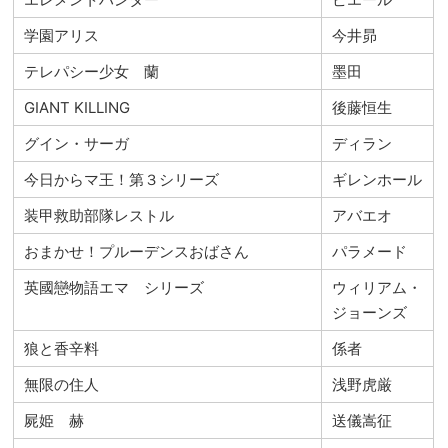
学園アリス
今井昴
テレパシー少女 蘭
墨田
GIANT KILLING
後藤恒生
グイン・サーガ
ディラン
今日からマ王！第３シリーズ
ギレンホール
装甲救助部隊レストル
アバエオ
おまかせ！プルーデンスおばさん
パラメード
英國戀物語エマ シリーズ
ウィリアム・
ジョーンズ
狼と香辛料
係者
無限の住人
浅野虎厳
屍姫 赫
送儀嵩征