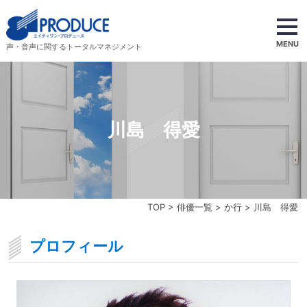
MENU
声・音声に関するトータルマネジメント
川島 得愛
TOP
>
俳優一覧
>
か行
> 川島 得愛
プロフィール