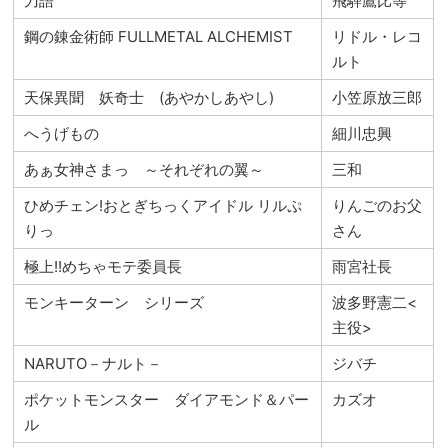
刀語
飛騨鷹比等
鋼の錬金術師 FULLMETAL ALCHEMIST
リドル・レコ
ルト
天保異聞 妖奇士 (あやかしあやし)
小笠原放三郎
へうげもの
細川忠興
あぁ女神さまっ ～それぞれの翼～
三和
ひめチェン!おとぎちっくアイドル リルぷ
りんごのお父
りっ
さん
極上!!めちゃモテ委員長
雨宮社長
モンキーターン シリーズ
波多野憲二<
主役>
NARUTO－ナルト－
ジバチ
ポケットモンスター ダイアモンド＆パー
カズオ
ル