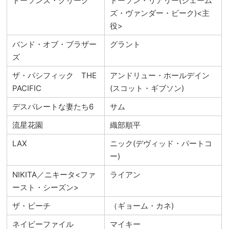
ドーソンズ・クリーク
ドーソン・リアリー(ジェーム
ズ・ヴァンダー・ビーク)<主
役>
バンド・オブ・ブラザー
グラント
ズ
ザ・パシフィック THE
アンドリュー・ホールデイン
PACIFIC
(スコット・ギブソン)
デスパレートな妻たち6
サム
流星花園
織部順平
LAX
ニック(デヴィッド・パートコ
ー)
NIKITA／ニキータ<ファ
ライアン
ースト・シーズン>
ザ・ビーチ
（ギョーム・カネ)
ネイビーファイル
マイキー