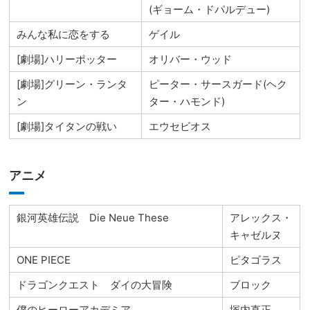
(ギョーム・ドパルデュー)
みんな私に恋をする
ゲイル
[劇場]ハリーポッター
オリバー・ウッド
[劇場]グリーン・ランタ
ピーター・サースガード(ヘク
ン
ター・ハモンド)
[劇場]タイタンの戦い
エウセビオス
アニメ
銀河英雄伝説 Die Neue These
アレックス・
キャゼルヌ
ONE PIECE
ピタゴラス
ドラゴンクエスト ダイの大冒険
ブロック
僕のヒーローアカデミア
塚内直正