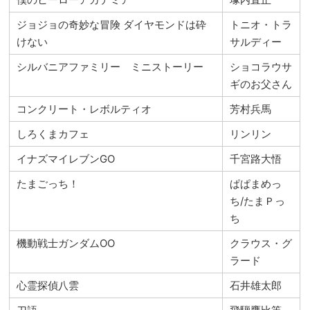
ジョジョの奇妙な冒険 ダイヤモンドは砕
トニオ・トラ
けない
サルディー
シルバニアファミリー ミニストーリー
ショコラウサ
ギのお父さん
コンクリート・レボルティオ
芳村兵馬
しろくまカフェ
リンリン
イナズマイレブンGO
千宮路大悟
たまごっち！
ぱぱまめっ
ち/たまＰっ
ち
機動戦士ガンダムOO
クラウス・グ
ラード
心霊探偵八雲
石井雄太郎