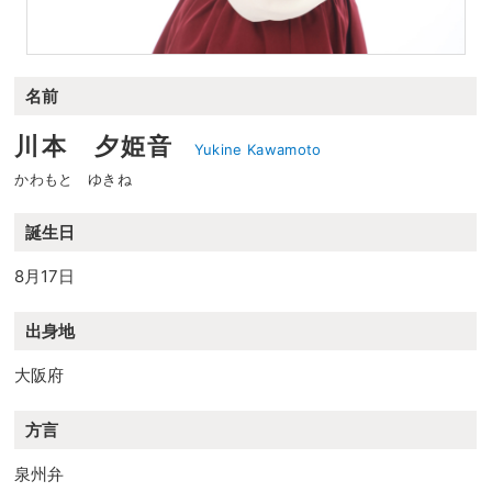
名前
川本 夕姫音
Yukine Kawamoto
かわもと ゆきね
誕生日
8月17日
出身地
大阪府
方言
泉州弁