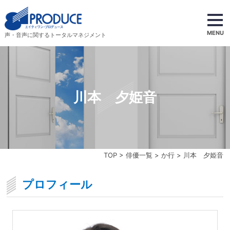
MENU
声・音声に関するトータルマネジメント
川本 夕姫音
TOP
>
俳優一覧
>
か行
> 川本 夕姫音
プロフィール