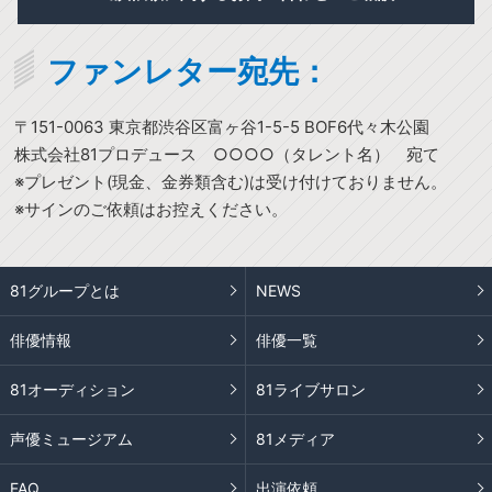
ファンレター宛先：
〒151-0063 東京都渋谷区富ヶ谷1-5-5 BOF6代々木公園
株式会社81プロデュース ○○○○（タレント名） 宛て
※プレゼント(現金、金券類含む)は受け付けておりません。
※サインのご依頼はお控えください。
81グループとは
NEWS
俳優情報
俳優一覧
81オーディション
81ライブサロン
声優ミュージアム
81メディア
FAQ
出演依頼