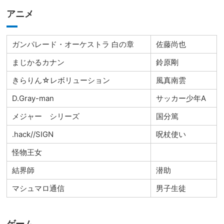
アニメ
ガンパレード・オーケストラ 白の章
佐藤尚也
まじかるカナン
鈴原剛
きらりん☆レボリューション
風真南雲
D.Gray-man
サッカー少年A
メジャー シリーズ
国分篤
.hack//SIGN
呪杖使い
怪物王女
結界師
潜助
マシュマロ通信
男子生徒
ゲーム