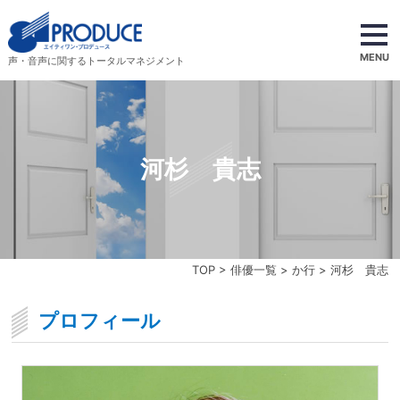
MENU
声・音声に関するトータルマネジメント
河杉 貴志
TOP
>
俳優一覧
>
か行
> 河杉 貴志
プロフィール