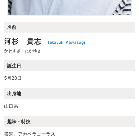
名前
河杉 貴志
Takayuki Kawasugi
かわすぎ たかゆき
誕生日
5月20日
出身地
山口県
趣味・特技
書道、アカペラコーラス