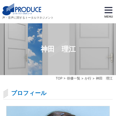
MENU
声・音声に関するトータルマネジメント
神田 理江
TOP
>
俳優一覧
>
か行
> 神田 理江
プロフィール