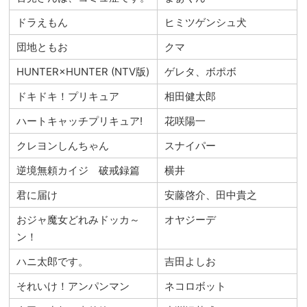
ドラえもん
ヒミツゲンシュ犬
団地ともお
クマ
HUNTER×HUNTER (NTV版)
ゲレタ、ボポボ
ドキドキ！プリキュア
相田健太郎
ハートキャッチプリキュア!
花咲陽一
クレヨンしんちゃん
スナイパー
逆境無頼カイジ 破戒録篇
横井
君に届け
安藤啓介、田中貴之
おジャ魔女どれみドッカ～
オヤジーデ
ン！
ハニ太郎です。
吉田よしお
それいけ！アンパンマン
ネコロボット