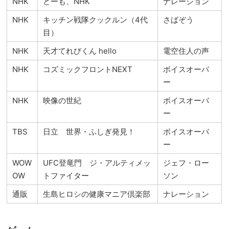
NHK
どーも、NHK
ナレーション
NHK
キッチン戦隊クックルン（4代
さばぞう
目）
NHK
天才てれびくん hello
電空住人の声
NHK
コズミックフロントNEXT
ボイスオーバ
ー
NHK
映像の世紀
ボイスオーバ
ー
TBS
日立 世界・ふしぎ発見！
ボイスオーバ
ー
WOW
UFC登竜門 ジ・アルティメッ
ジェフ・ロー
OW
トファイター
ソン
通販
生島ヒロシの健康マニア倶楽部
ナレーション