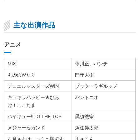
主な出演作品
アニメ
MIX
今川正、パンチ
もののがたり
門守大樹
デュエルマスターズWIN
ブック＝ラギルップ
キラキラハッピー★ひら
パントニオ
け！ここたま
ハイキュー!!TO THE TOP
黒須法宗
メジャーセカンド
魚住昴太郎
古見さんは、コミュ症です。
まぁくん