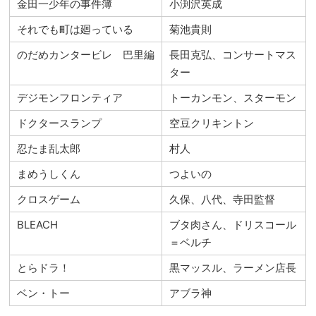
金田一少年の事件簿
小渕沢英成
それでも町は廻っている
菊池貴則
のだめカンタービレ 巴里編
長田克弘、コンサートマス
ター
デジモンフロンティア
トーカンモン、スターモン
ドクタースランプ
空豆クリキントン
忍たま乱太郎
村人
まめうしくん
つよいの
クロスゲーム
久保、八代、寺田監督
BLEACH
ブタ肉さん、ドリスコール
＝ベルチ
とらドラ！
黒マッスル、ラーメン店長
ベン・トー
アブラ神