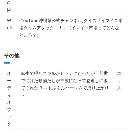
C
M
W
(YouTube沖縄県公式チャンネル)クイズ「イマイユ市
eb
場タイムアタック！！」（イマイユ市場ってどんな
ところ？）
その他
オ
転生で得たスキルがＦランクだったが、前世
エ
ー
で助けた動物たちが神獣になって恩返しにき
リ
デ
てくれた 3 ～もふもふハーレムで成り上がり
ス
ィ
～
オ
ブ
ッ
ク