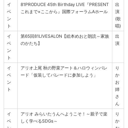
イ
81PRODUCE 45th Birthday LIVE『PRESENT
出
ベ
これまで×ここから』国際フォーラムAホール
演
ン
(歌
ト
唱)
イ
第65回81LIVESALON【絵本めおと朗読～家族
出
ベ
のかたち】
演
ン
ト
イ
アリオ上尾 秋の野菜アート＆ハロウィンパレ
り
ベ
ード「仮装してパレードに参加しよう」
か
ン
お
ト
姉
さ
ん
イ
アリオ みらいたうんへようこそ！～親子で楽
り
ベ
しく学べるSDGs～
か