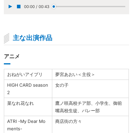
00:00
/
00:43
主な出演作品
アニメ
おねがいアイプリ
夢宮あおい＜主役＞
HIGH CARD season
女の子
2
菜なれ花なれ
鷹ノ咲高校チア部、小学生、御前
嘴高校生徒、バレー部
ATRI -My Dear Mo
商店街の方々
ments-