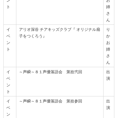
ン
お
ト
姉
さ
ん
イ
アリオ深谷 チアキッズクラブ『 オリジナル扇
り
ベ
子をつくろう』
か
ン
お
ト
姉
さ
ん
イ
～声瞬～８１声優落語会 第拾弐回
出
ベ
演
ン
ト
イ
～声瞬～８１声優落語会 第拾参回
出
ベ
演
ン