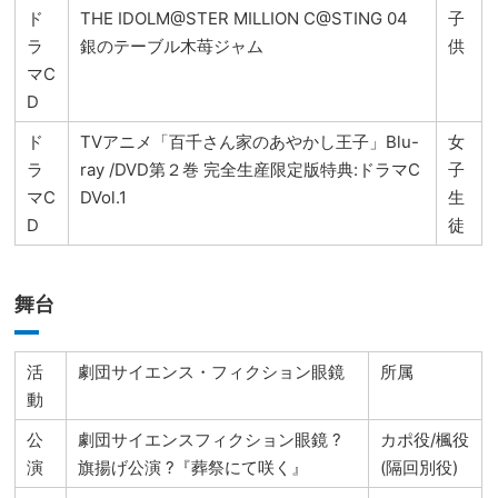
ド
THE IDOLM@STER MILLION C@STING 04
子
ラ
銀のテーブル木苺ジャム
供
マC
D
ド
TVアニメ「百千さん家のあやかし王子」Blu-
女
ラ
ray /DVD第２巻 完全生産限定版特典:ドラマC
子
マC
DVol.1
生
D
徒
舞台
活
劇団サイエンス・フィクション眼鏡
所属
動
公
劇団サイエンスフィクション眼鏡 ?
カポ役/楓役
演
旗揚げ公演 ?『葬祭にて咲く』
(隔回別役)