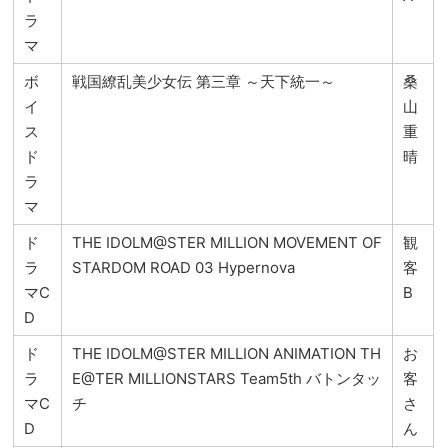
ラ
マ
ボ
戦国繚乱美少女伝 第三章 ～天下統一～
桑
イ
山
ス
重
ド
晴
ラ
マ
ド
THE IDOLM@STER MILLION MOVEMENT OF
観
ラ
STARDOM ROAD 03 Hypernova
客
マC
B
D
ド
THE IDOLM@STER MILLION ANIMATION TH
お
ラ
E@TER MILLIONSTARS Team5th バトンタッ
客
マC
チ
さ
D
ん