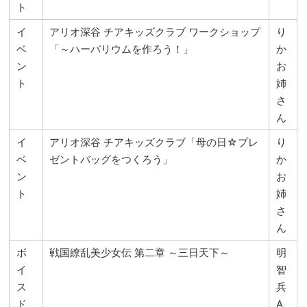
ト
イ
アリオ深谷 チアキッズクラブ ワークショップ
り
ベ
「～ハーバリウムを作ろう！」
か
ン
お
ト
姉
さ
ん
イ
アリオ深谷 チアキッズクラブ「母の日☆プレ
り
ベ
ゼントバッグをつくろう」
か
ン
お
ト
姉
さ
ん
ボ
戦国繚乱美少女伝 第二章 ～三日天下～
明
イ
智
ス
兵
ド
A