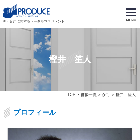
MENU
声・音声に関するトータルマネジメント
樫井 笙人
TOP
>
俳優一覧
>
か行
> 樫井 笙人
プロフィール