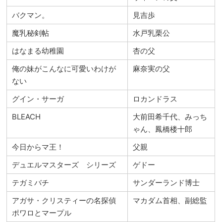
バクマン。
見吉歩
魔乳秘剣帖
水戸乳栗公
はなまる幼稚園
杏の父
俺の妹がこんなに可愛いわけが
麻奈実の父
ない
グイン・サーガ
ロカンドラス
BLEACH
大前田希千代、みっち
ゃん、鳳橋楼十郎
今日からマ王！
父親
デュエルマスターズ シリーズ
ゲドー
テガミバチ
サンダーランド博士
アガサ・クリスティーの名探偵
マカダム首相、副総監
ポワロとマープル