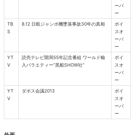
ーバ
ー
TB
8.12 日航ジャンボ機墜落事故30年の真相
ボイ
S
スオ
ーバ
ー
YT
読売テレビ開局55年記念番組 ワールド輸
ボイ
V
入バラエティー”黒船SHOW社”
スオ
ーバ
ー
YT
ダボス会議2013
ボイ
V
スオ
ーバ
ー
外画