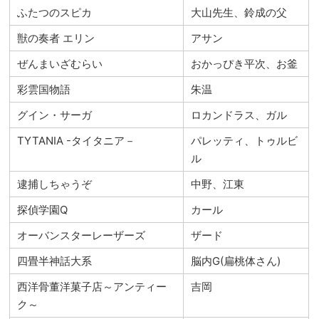
ふたつのスピカ
大山先生、鈴成の父
獣の奏者 エリン
アサン
ぜんまいざむらい
おかっぴき平次、お釜
彩雲国物語
朱温
グイン・サーガ
ロカンドラス、ガル
TYTANIA -タイタニア－
パレッティ、トゥルビ
ル
逮捕しちゃうぞ
中野、江東
探偵学園Q
カール
オーバンスターレーザーズ
ザード
四畳半神話大系
脳内G(扁桃体さん)
西洋骨董洋菓子店～アンティー
吉岡
ク～