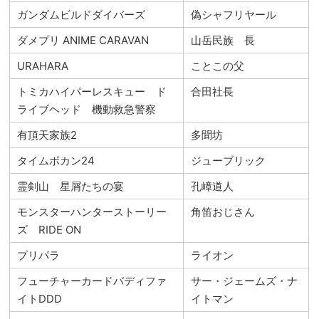
ガンダムビルドダイバーズ
偽シャフリヤール
ダメプリ ANIME CARAVAN
山岳民族 長
URAHARA
ことこの父
トミカハイパーレスキュー ド
合田社長
ライブヘッド 機動救急警察
有頂天家族2
多聞坊
タイムボカン24
ジューブリック
霊剣山 星屑たちの宴
孔嶂道人
モンスターハンターストーリー
角笛おじさん
ズ RIDE ON
プリパラ
ライオン
フューチャーカードバディファ
サー・ジェームズ・ナ
イトDDD
イトマン