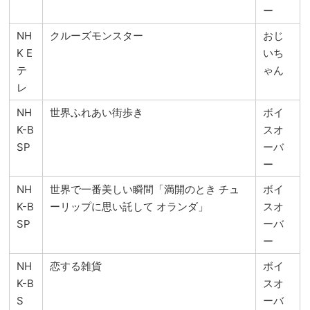
ー
NH
クルーズモンスター
おじ
K E
いち
テ
ゃん
レ
NH
世界ふれあい街歩き
ボイ
K-B
スオ
SP
ーバ
ー
NH
世界で一番美しい瞬間「満開のとき チュ
ボイ
K-B
ーリップに思い託して オランダ」
スオ
SP
ーバ
ー
NH
恋する雑貨
ボイ
K-B
スオ
S
ーバ