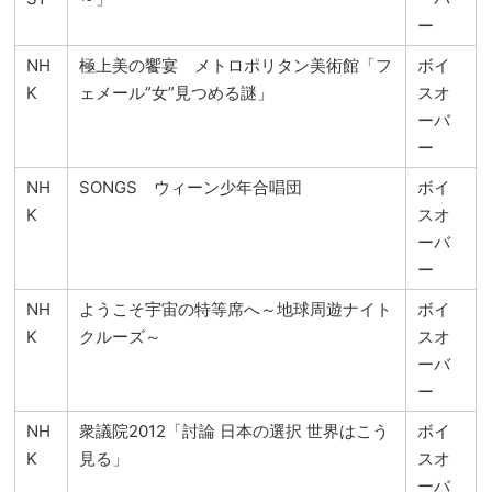
ー
NH
極上美の饗宴 メトロポリタン美術館「フ
ボイ
K
ェメール”女”見つめる謎」
スオ
ーバ
ー
NH
SONGS ウィーン少年合唱団
ボイ
K
スオ
ーバ
ー
NH
ようこそ宇宙の特等席へ～地球周遊ナイト
ボイ
K
クルーズ～
スオ
ーバ
ー
NH
衆議院2012「討論 日本の選択 世界はこう
ボイ
K
見る」
スオ
ーバ