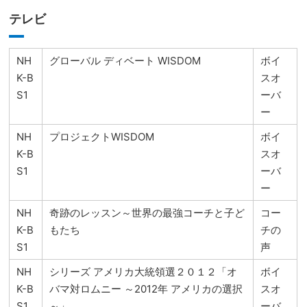
テレビ
NH
グローバル ディベート WISDOM
ボイ
K-B
スオ
S1
ーバ
ー
NH
プロジェクトWISDOM
ボイ
K-B
スオ
S1
ーバ
ー
NH
奇跡のレッスン～世界の最強コーチと子ど
コー
K-B
もたち
チの
S1
声
NH
シリーズ アメリカ大統領選２０１２「オ
ボイ
K-B
バマ対ロムニー ～2012年 アメリカの選択
スオ
S1
～」
ーバ