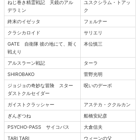
ねじ巻き精霊戦記 天鏡のアル
ユスクシラム・トアッ
デラミン
ク
終末のイゼッタ
フェルナー
クラシカロイド
サリエリ
GATE 自衛隊 彼の地にて、斯く
本位慎三
戦えり
アルスラーン戦記
ターラ
SHIROBAKO
菅野光明
ジョジョの奇妙な冒険 スター
呪いのデーボ
ダストクルセイダー
ガイストクラッシャー
アステカ・ククルカン
ぎんぎつね
船橋安紀彦
PSYCHO-PASS サイコパス
大倉信夫
TARI TARI
ウィーンの父