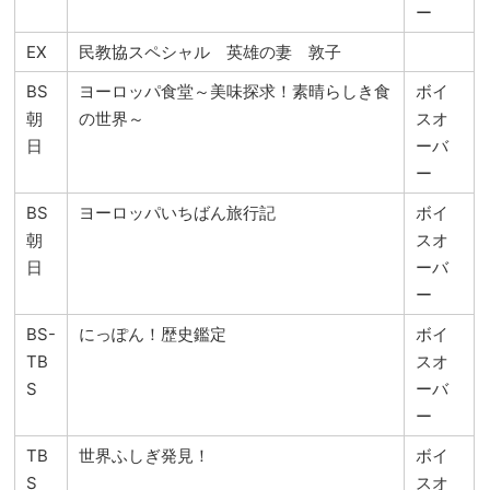
ー
EX
民教協スペシャル 英雄の妻 敦子
BS
ヨーロッパ食堂～美味探求！素晴らしき食
ボイ
朝
の世界～
スオ
日
ーバ
ー
BS
ヨーロッパいちばん旅行記
ボイ
朝
スオ
日
ーバ
ー
BS-
にっぽん！歴史鑑定
ボイ
TB
スオ
S
ーバ
ー
TB
世界ふしぎ発見！
ボイ
S
スオ