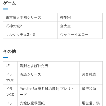
ゲーム
東京魔人学園シリーズ
柳生宗
式神の城2
金大生
サルゲッチュ2・3
ウッキーイエロー
その他
LF
海賊とよばれた男
ドラ
奇談シリーズ
河合純也
マCD
ドラ
Yo-Jin-Bo 蒼月城の魔剣 プレリュ
最行和尚
マCD
ード
ドラ
九龍妖魔學園紀
堺玄道、鴉