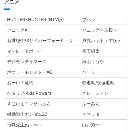
アニメ
HUNTER×HUNTER (NTV版)
ブハラ
ソニックX
ソニック＜主役＞
新世紀GPXサイバーフォーミュラ
風見ハヤト＜主役＞
ママレードボーイ
須王銀太
デジモンテイマーズ
秋山リョウ
ポケットモンスターAG
ハーリー
おーい！竜馬
乾退助/板垣退助
ヘタリア Axis Powers
ナレーション
すごいよ！マサルさん
ふーみん
機動戦士ガンダムZZ
チマッター
地獄先生ぬ～べ～
白戸秀一