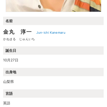
名前
金丸 淳一
Jun-ichi Kanemaru
かねまる じゅんいち
誕生日
10月27日
出身地
山梨県
言語
英語