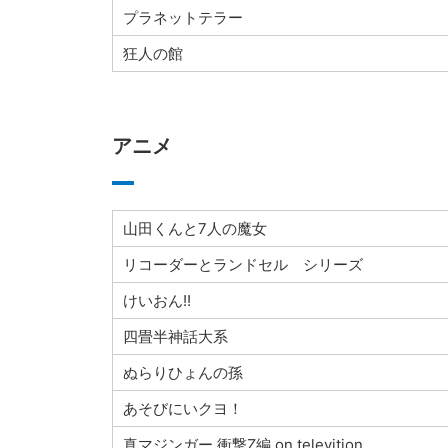
プラネットテラー
狂人の館
アニメ
山田くんと7人の魔女
リコーダーとランドセル シリーズ
けいおん!!
四畳半神話大系
ぬらりひょんの孫
あそびにいクヨ！
真マジンガー 衝撃Z編 on televition