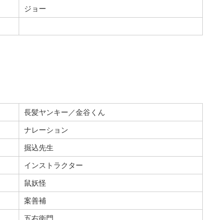
ジョー
長髪ヤンキー／金谷くん
ナレーション
掘込先生
インストラクター
鼠妖怪
案善補
五右衛門