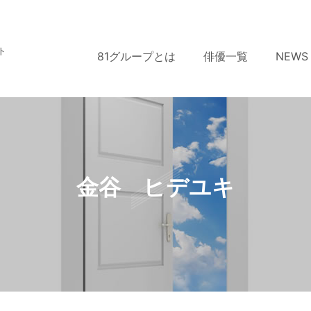
ト
81グループとは
俳優一覧
NEWS
金谷 ヒデユキ