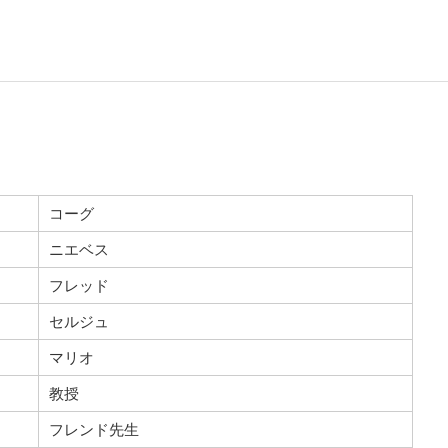
コーグ
ニエベス
フレッド
セルジュ
マリオ
教授
フレンド先生