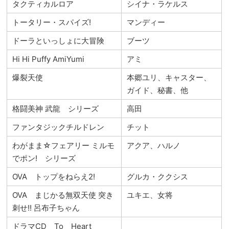
タクティカルロア
シイナ・ラケルス
トータリー・スパイズ!
マンディー
ドーラといっしょに大冒険
ブーツ
Hi Hi Puffy AmiYumi
アミ
爆裂天使
本郷ユリ、キャスター、
ガイド、秘書、他
格闘美神 武龍 シリーズ
高田
ファンタジックチルドレン
チット
わがまま☆フェアリー ミルモ
アクア、ハルノ
でポン! シリーズ
OVA トップをねらえ2!
グルカ・ククシス
OVA まじかる無双天使 突き
ユキエ、女将
刺せ!! 呂布子ちゃん
ドラマCD To Heart