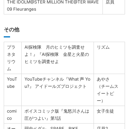
THE IDOLM@STER MILLION THE@TER WAVE
店員
09 Fleuranges
その他
プラ
AI探検隊 月のヒミツを調査せ
リズム
ネタ
よ！』『AI探検隊 金星と火星の
リウ
ヒミツを調査せよ
ム
YouT
YouTubeチャンネル『What 声 Yo
あやさ
ube
u?』 アイドールズプロジェクト
（チームス
イートピ
ー）
comi
ボイスコミック版『鬼怒川さんは
女子生徒
co
圧がつよい』第1話
オー
弱虫ペダル SPARE BIKE
店員2