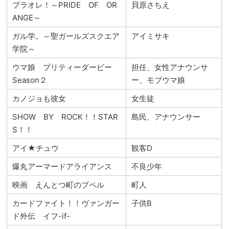
プラオレ！～PRIDE OF OR
貝原さちえ
ANGE～
ガル学。～聖ガールズスクエア
アイミサキ
学院～
ウマ娘 プリティーダービー
担任、女性アナウンサ
Season２
ー、モブウマ娘
カノジョも彼女
女生徒
SHOW BY ROCK！！STAR
島民、アナウンサー
S！！
アイ★チュウ
観客D
爆丸アーマードアライアンス
不良少年
映画 えんとつ町のプペル
町人
カードファイト！！ヴァンガー
子供B
ド外伝 イフ-if-