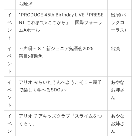
ら騒ぎ
イ
1PRODUCE 45th Birthday LIVE『PRESE
出演(バ
ベ
NT これまで×ここから』 国際フォーラ
ックコ
ン
ムAホール
ーラス)
ト
イ
～声瞬～８１新ジュニア落語会2025
出演
ベ
演目:権助魚
ン
ト
イ
アリオ みらいたうんへようこそ！～親子
あやな
ベ
で楽しく学べるSDGs～
お姉さ
ン
ん
ト
イ
アリオ チアキッズクラブ『スライムをつ
あやな
ベ
くろう』
お姉さ
ン
ん