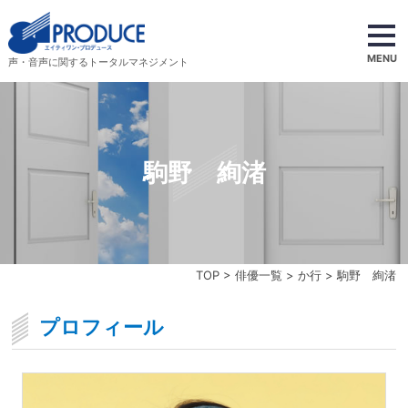
MENU
声・音声に関するトータルマネジメント
駒野 絢渚
TOP
>
俳優一覧
>
か行
> 駒野 絢渚
プロフィール