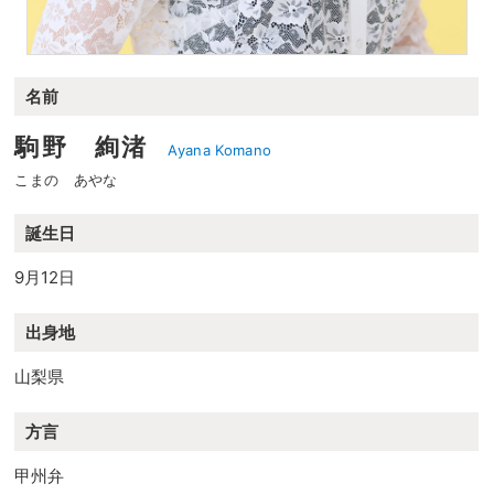
名前
駒野 絢渚
Ayana Komano
こまの あやな
誕生日
9月12日
出身地
山梨県
方言
甲州弁