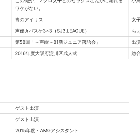
この俺が、マグロ女子とのセックスなんかに溺れる
小
ワケがない。
青のアイリス
女
声優Jrバスケ3×3（SJ3.LEAGUE）
ち
第58回「～声瞬～81新ジュニア落語会」
出
2016年度大阪府淀川区成人式
総
ゲスト出演
ゲスト出演
2015年度・AMGアシスタント