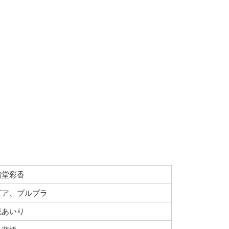
階堂彩香
ビア、プルプラ
花あいり