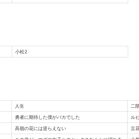
小松2
人生
二
勇者に期待した僕がバカでした
ル
高嶺の花には逆らえない
立