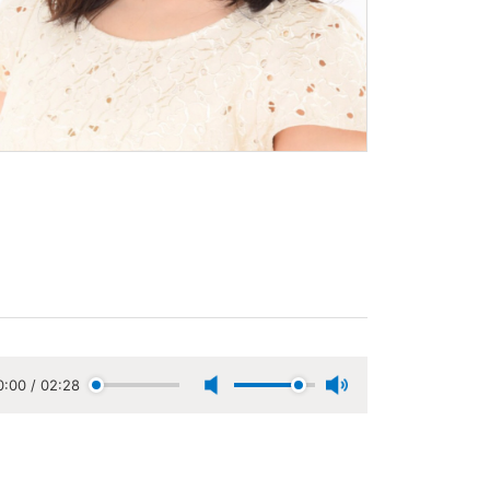
0:00
/
02:28