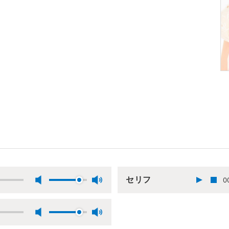
セリフ
0