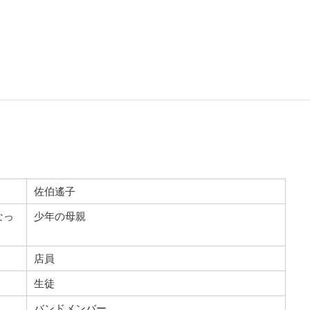
佐伯遙子
なっ
少年の母親
店員
生徒
バンドメンバー