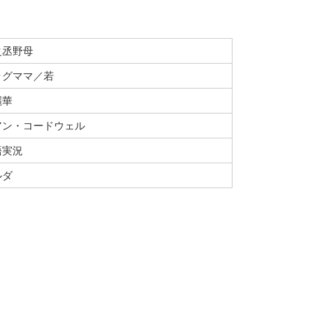
之丞野母
ッグママ／若
麗華
アン・コードウェル
語実況
ルダ