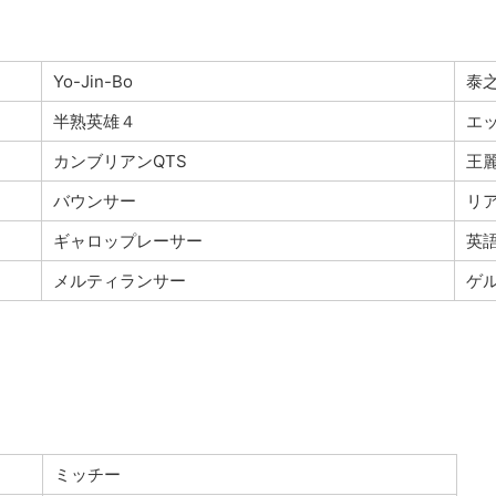
Yo-Jin-Bo
泰
半熟英雄４
エ
カンブリアンQTS
王
バウンサー
リ
ギャロップレーサー
英
メルティランサー
ゲ
ミッチー