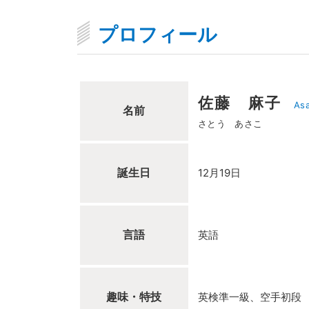
プロフィール
佐藤 麻子
Asa
名前
さとう あさこ
誕生日
12月19日
言語
英語
趣味・特技
英検準一級、空手初段