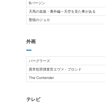
Bバージン
天馬の血族・番外編～天空を見た事がある
聖痕のジョカ
外画
バーグラーズ
異常犯罪捜査官エヴァ・ブロンド
The Contender
テレビ