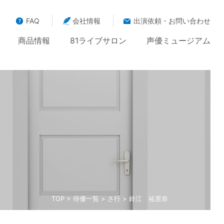
FAQ
会社情報
出演依頼・お問い合わせ
商品情報
81ライブサロン
声優ミュージアム
TOP
>
俳優一覧
>
さ行
> 鈴江 祐里奈