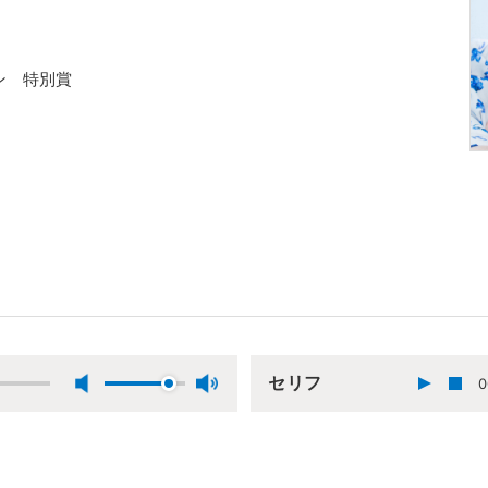
ン 特別賞
セリフ
0