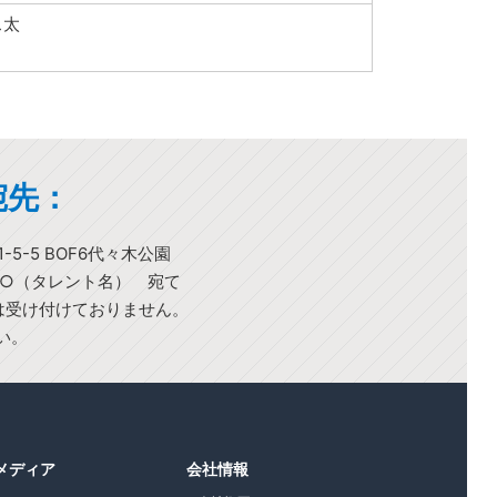
ス太
宛先：
-5-5 BOF6代々木公園
○○（タレント名） 宛て
)は受け付けておりません。
い。
1メディア
会社情報