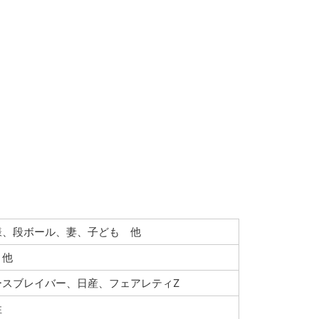
様、段ボール、妻、子ども 他
 他
ースブレイバー、日産、フェアレティZ
性