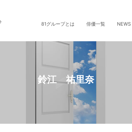
ト
81グループとは
俳優一覧
NEWS
鈴江 祐里奈