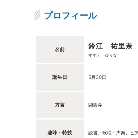
プロフィール
鈴江 祐里奈
名前
すずえ ゆりな
誕生日
5月30日
方言
関西弁
趣味・特技
読書、歌唱・声楽、ピ