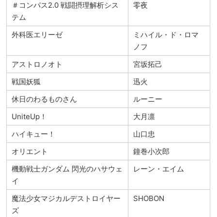
＃コンパス2.0 戦闘摂理解析シス
零夜
テム
外科医エリーゼ
ミハイル・ド・ロマ
ノフ
アストロノオト
宮坂拓己
戦国妖狐
迅火
休日のわるものさん
ルーニー
UniteUp！
大月凛
ハイキュー！
山口忠
オリエント
鐘巻小次郎
機動戦士ガンダム 閃光のハサウェ
レーン・エイム
イ
魔法少女マジカルデストロイヤー
SHOBON
ズ