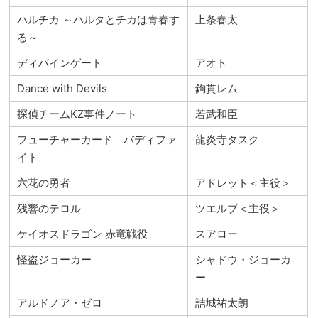
ハルチカ ～ハルタとチカは青春す
上条春太
る～
ディバインゲート
アオト
Dance with Devils
鉤貫レム
探偵チームKZ事件ノート
若武和臣
フューチャーカード バディファ
龍炎寺タスク
イト
六花の勇者
アドレット＜主役＞
残響のテロル
ツエルブ＜主役＞
ケイオスドラゴン 赤竜戦役
スアロー
怪盗ジョーカー
シャドウ・ジョーカ
ー
アルドノア・ゼロ
詰城祐太朗