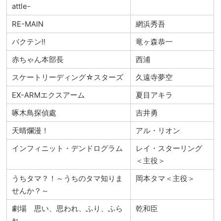
attle-
RE-MAIN
網浜秀吾
バクテン!!
竜ヶ森恭一
赤ちゃん本部長
西浦
スケートリーディング☆スターズ
久遠寺夢空
EX-ARMエクスアーム
夏目アキラ
啄木鳥探偵處
吉井勇
天晴爛漫！
アル・リオン
インフィニット・デンドログラム
レイ・スターリング
＜主役＞
うちタマ？！～うちのタマ知りま
岡本タマ＜主役＞
せんか？～
劇場 思い、思われ、ふり、ふら
乾和臣
れ