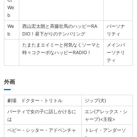
We
b
We
西山宏太朗と斉藤壮馬のハッピーRA
パーソナ
b
DIO！昼下がりのテンパリング
リティ
たまたまエイミーと何気なくソーマと
メインパ
時々コクーボなハッピーRADIO！
ーソナリ
ティ
外画
劇場 ドクター・トリトル
ジップ(犬)
パーティで女の子に話しかけるに
エン(アレックス・シ
は
ャープ)<主役>
ベビー・シッター・アドベンチャ
トレイ・アンダーソ