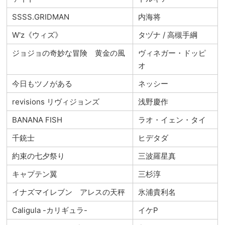
SSSS.GRIDMAN
内海将
W'z《ウィズ》
タヅナ / 高槻手綱
ジョジョの奇妙な冒険 黄金の風
ヴィネガー・ドッピ
オ
今日もツノがある
ネッシー
revisions リヴィジョンズ
浅野慶作
BANANA FISH
ラオ・イェン・タイ
千銃士
ヒデタダ
約束の七夕祭り
三波羅星真
キャプテン翼
三杉淳
イナズマイレブン アレスの天秤
氷浦貴利名
Caligula -カリギュラ-
イケP