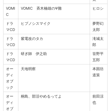
VOMI
VOMIC 斉木楠雄のΨ難
ヒロシ
C
ドラ
ヒプノシスマイク
夢野幻
マCD
太郎
ドラ
紫電改のタカ
滝城太
マCD
郎
ドラ
研ぎ師 伊之助
笹野平
マCD
五郎
オー
天地明察
本因坊
ディ
道策
オブ
ック
オー
桐島、部活やめるってよ
前田涼
ディ
也
オブ