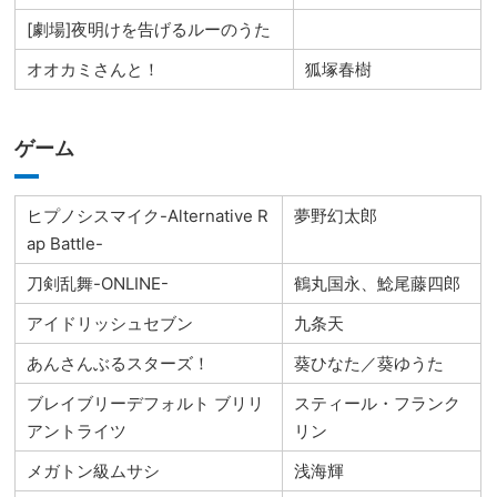
[劇場]夜明けを告げるルーのうた
オオカミさんと！
狐塚春樹
ゲーム
ヒプノシスマイク-Alternative R
夢野幻太郎
ap Battle-
刀剣乱舞-ONLINE-
鶴丸国永、鯰尾藤四郎
アイドリッシュセブン
九条天
あんさんぶるスターズ！
葵ひなた／葵ゆうた
ブレイブリーデフォルト ブリリ
スティール・フランク
アントライツ
リン
メガトン級ムサシ
浅海輝