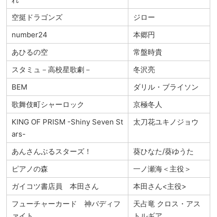
空挺ドラゴンズ
ジロー
number24
本郷円
あひるの空
常盤時貴
スタミュ－高校星歌劇－
冬沢亮
BEM
ダリル・ブライソン
歌舞伎町シャーロック
京極冬人
KING OF PRISM -Shiny Seven St
太刀花ユキノジョウ
ars-
あんさんぶるスターズ！
葵ひなた/葵ゆうた
ピアノの森
一ノ瀬海＜主役＞
ガイコツ書店員 本田さん
本田さん<主役>
フューチャーカード 神バディフ
天占竜 クロス・アス
ァイト
トルギア