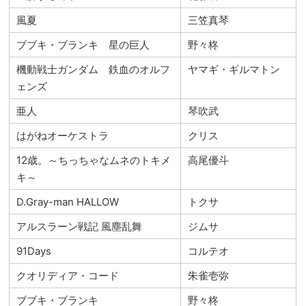
風夏
三笠真琴
ブブキ・ブランキ 星の巨人
野々柊
機動戦士ガンダム 鉄血のオルフ
ヤマギ・ギルマトン
ェンズ
亜人
琴吹武
はがねオーケストラ
クリス
12歳。～ちっちゃなムネのトキメ
高尾優斗
キ～
D.Gray-man HALLOW
トクサ
アルスラーン戦記 風塵乱舞
ジムサ
91Days
コルテオ
クオリディア・コード
朱雀壱弥
ブブキ・ブランキ
野々柊