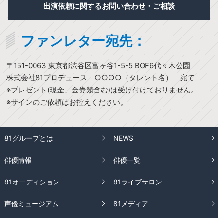
出演依頼に関するお問い合わせ・ご相談
ファンレター宛先：
〒151-0063 東京都渋谷区富ヶ谷1-5-5 BOF6代々木公園
株式会社81プロデュース ○○○○（タレント名） 宛て
※プレゼント(現金、金券類含む)は受け付けておりません。
※サインのご依頼はお控えください。
81グループとは
NEWS
俳優情報
俳優一覧
81オーディション
81ライブサロン
声優ミュージアム
81メディア