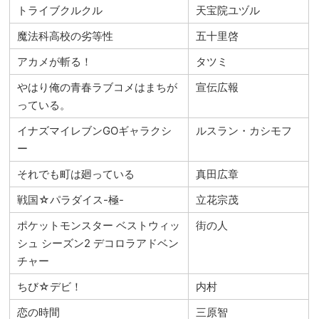
トライブクルクル
天宝院ユヅル
魔法科高校の劣等性
五十里啓
アカメが斬る！
タツミ
やはり俺の青春ラブコメはまちが
宣伝広報
っている。
イナズマイレブンGOギャラクシ
ルスラン・カシモフ
ー
それでも町は廻っている
真田広章
戦国☆パラダイス-極-
立花宗茂
ポケットモンスター ベストウィッ
街の人
シュ シーズン2 デコロラアドベン
チャー
ちび☆デビ！
内村
恋の時間
三原智