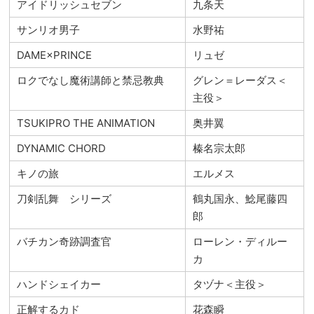
アイドリッシュセブン
九条天
サンリオ男子
水野祐
DAME×PRINCE
リュゼ
ロクでなし魔術講師と禁忌教典
グレン＝レーダス＜
主役＞
TSUKIPRO THE ANIMATION
奥井翼
DYNAMIC CHORD
榛名宗太郎
キノの旅
エルメス
刀剣乱舞 シリーズ
鶴丸国永、鯰尾藤四
郎
バチカン奇跡調査官
ローレン・ディルー
カ
ハンドシェイカー
タヅナ＜主役＞
正解するカド
花森瞬