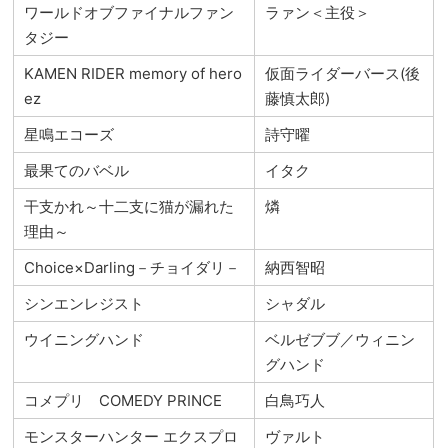
ワールドオブファイナルファン
ラァン＜主役＞
タジー
KAMEN RIDER memory of hero
仮面ライダーバース(後
ez
藤慎太郎)
星鳴エコーズ
詩守曜
最果てのバベル
イタク
干支かれ～十二支に猫が漏れた
燐
理由～
Choice×Darling－チョイダリ－
納西智昭
シンエンレジスト
シャダル
ウイニングハンド
ベルゼブブ／ウィニン
グハンド
コメプリ COMEDY PRINCE
白鳥巧人
モンスターハンター エクスプロ
ヴァルト