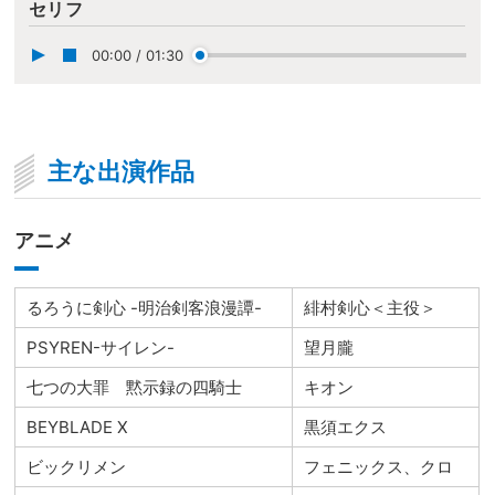
セリフ
00:00
/
01:30
主な出演作品
アニメ
るろうに剣心 -明治剣客浪漫譚-
緋村剣心＜主役＞
PSYREN-サイレン-
望月朧
七つの大罪 黙示録の四騎士
キオン
BEYBLADE X
黒須エクス
ビックリメン
フェニックス、クロ