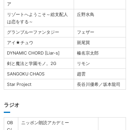
ア
リゾートへようこそ～総支配人
丘野水鳥
は恋をする～
グランブルーファンタジー
フェザー
アイ★チュウ
斑尾巽
DYNAMIC CHORD [Liar-s]
榛名宗太郎
剣と魔法と学園モノ。2G
リモン
SANGOKU CHAOS
趙雲
Star Project
長谷川優希／坂本龍司
ラジオ
OB
ニッポン朗読アカデミー
C/