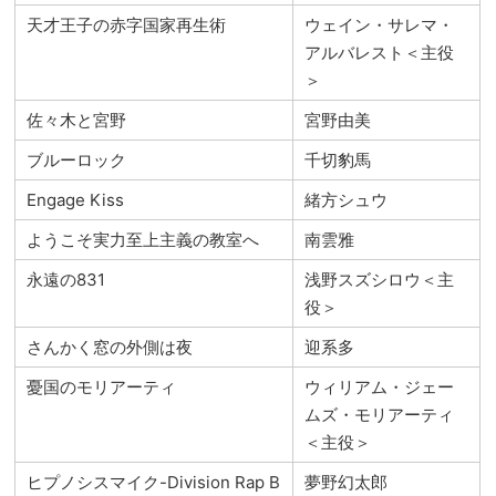
天才王子の赤字国家再生術
ウェイン・サレマ・
アルバレスト＜主役
＞
佐々木と宮野
宮野由美
ブルーロック
千切豹馬
Engage Kiss
緒方シュウ
ようこそ実力至上主義の教室へ
南雲雅
永遠の831
浅野スズシロウ＜主
役＞
さんかく窓の外側は夜
迎系多
憂国のモリアーティ
ウィリアム・ジェー
ムズ・モリアーティ
＜主役＞
ヒプノシスマイク-Division Rap B
夢野幻太郎