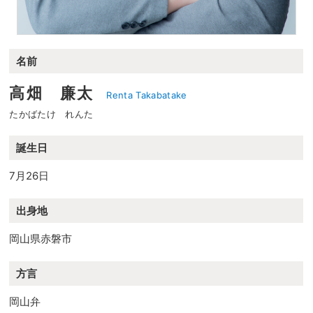
名前
高畑 廉太
Renta Takabatake
たかばたけ れんた
誕生日
7月26日
出身地
岡山県赤磐市
方言
岡山弁