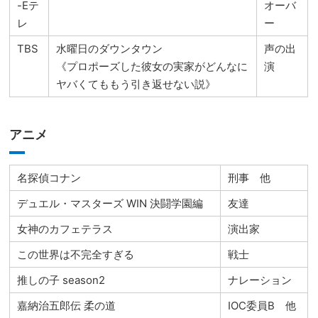
-Eテ
オーバ
レ
ー
TBS
水曜日のダウンタウン
声の出
《プロポーズした彼女の実家がどんなに
演
ヤバくてももう引き返せない説》
アニメ
名探偵コナン
刑事 他
デュエル・マスターズ WIN 決闘学園編
友達
女神のカフェテラス
演出家
この世界は不完全すぎる
戦士
推しの子 season2
ナレーション
嘉納治五郎伝 柔の道
IOC委員B 他