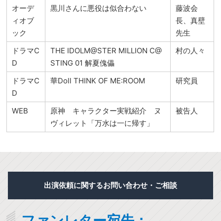
オーデ
黒川さんに悪役は似合わない
藤波会
ィオブ
長、真壁
ック
先生
ドラマC
THE IDOLM@STER MILLION C@
村の人々
D
STING 01 解夏傀儡
ドラマC
華Doll THINK OF ME:ROOM
研究員
D
WEB
原神 キャラクター実戦紹介 ヌ
被告人
ヴィレット「万水は一に帰す」
出演依頼に関するお問い合わせ・ご相談
ファンレター宛先：