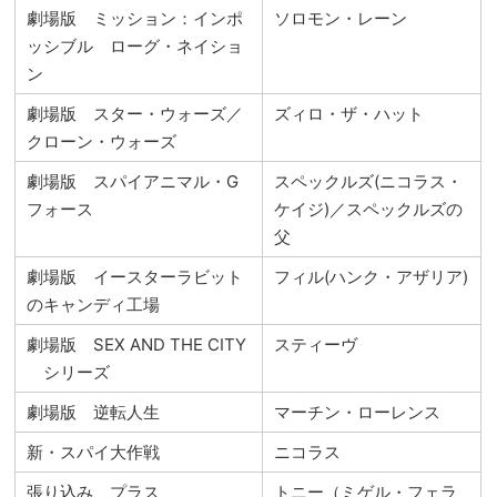
劇場版 ミッション：インポ
ソロモン・レーン
ッシブル ローグ・ネイショ
ン
劇場版 スター・ウォーズ／
ズィロ・ザ・ハット
クローン・ウォーズ
劇場版 スパイアニマル・G
スペックルズ(ニコラス・
フォース
ケイジ)／スペックルズの
父
劇場版 イースターラビット
フィル(ハンク・アザリア)
のキャンディ工場
劇場版 SEX AND THE CITY
スティーヴ
シリーズ
劇場版 逆転人生
マーチン・ローレンス
新・スパイ大作戦
ニコラス
張り込み プラス
トニー（ミゲル・フェラ