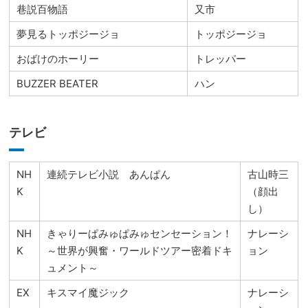
巷説百物語
又市
夢見るトッポジージョ
トッポジージョ
おばけのホーリー
トレッパー
BUZZER BEATER
ハン
テレビ
NH
連続テレビ小説 あんぱん
古山時三
K
（顔出
し）
NH
きゃりーぱみゅぱみゅセンセーション！
ナレーシ
K
～世界が興奮・ワールドツアー密着ドキ
ョン
ュメント～
EX
キスマイ魔ジック
ナレーシ