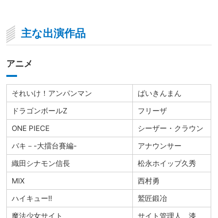
主な出演作品
アニメ
それいけ！アンパンマン
ばいきんまん
ドラゴンボールZ
フリーザ
ONE PIECE
シーザー・クラウン
バキ－-大擂台賽編-
アナウンサー
織田シナモン信長
松永ホイップ久秀
MIX
西村勇
ハイキュー!!
鷲匠鍛冶
魔法少女サイト
サイト管理人 漆