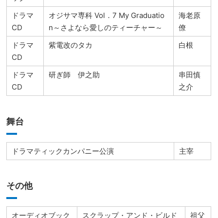
ドラマ
オジサマ専科 Vol．7 My Graduatio
海老原
CD
n～さよなら愛しのティーチャー～
僚
ドラマ
紫電改のタカ
白根
CD
ドラマ
研ぎ師 伊之助
串田慎
CD
之介
舞台
ドラマティックカンパニー公演
主宰
その他
オーディオブック
スクラップ・アンド・ビルド
祖父