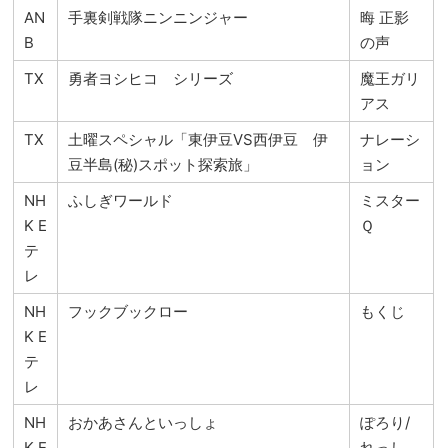
AN
手裏剣戦隊ニンニンジャー
晦 正影
B
の声
TX
勇者ヨシヒコ シリーズ
魔王ガリ
アス
TX
土曜スペシャル「東伊豆VS西伊豆 伊
ナレーシ
豆半島(秘)スポット探索旅」
ョン
NH
ふしぎワールド
ミスター
K E
Ｑ
テ
レ
NH
フックブックロー
もくじ
K E
テ
レ
NH
おかあさんといっしょ
ぽろり/
K E
れっし