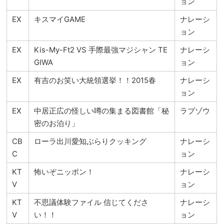
ョン
EX
キスマイGAME
ナレーシ
ョン
EX
Kis-My-Ft2 VS 手際最強マジシャン TE
ナレーシ
GIWA
ョン
EX
有吉のお笑い大統領選挙！！2015春
ナレーシ
ョン
EX
中居正広の怪しい噂の集まる図書館「秘
ラブゾウ
密のお泊り」
CB
ローラ出川愛知ぶらりクッキング
ナレーシ
C
ョン
KT
怖いぞニッポン！
ナレーシ
V
ョン
KT
不思議体験ファイル 信じてくださ
ナレーシ
V
い！！
ョン