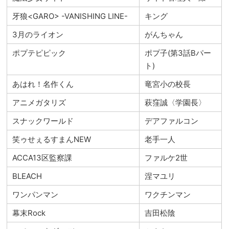
牙狼<GARO> -VANISHING LINE-
キング
3月のライオン
がんちゃん
ポプテピピック
ポプ子(第3話Bパー
ト)
あはれ！名作くん
竜宮小の校長
アニメガタリズ
萩窪誠〈学園長〉
スナックワールド
デアファルコン
笑ゥせぇるすまんNEW
老手一人
ACCA13区監察課
ファルケ2世
BLEACH
涅マユリ
ワンパンマン
ワクチンマン
幕末Rock
吉田松陰