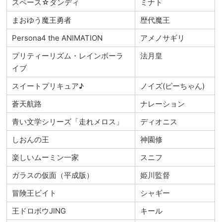
スペース☆ダンディ
ミナト
まおゆう魔王勇者
歴代魔王
Persona4 the ANIMATION
アメノサギリ
プリティーリズム・レインボーラ
法月皇
イブ
スイートプリキュア♪
ノイズ(ピーちゃん)
蒼天航路
ナレーション
青い文学シリーズ「走れメロス」
ディオニス
しおんの王
神園修
楽しいムーミン一家
スニフ
ガラスの仮面（平成版）
姫川監督
冒険王ビイト
シャギー
王ドロボウJING
キール