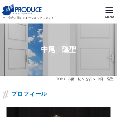
MENU
声・音声に関するトータルマネジメント
中尾 隆聖
TOP
>
俳優一覧
>
な行
> 中尾 隆聖
プロフィール