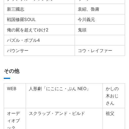
新三國志
袁紹、魯粛
戦国修羅SOUL
今川義元
俺の屍を超えてゆけ2
鬼頭
パズル・ボブル4
バウンサー
コウ・レイファー
その他
WEB
人形劇「にこにこ・ぷん NEO」
かしの
木おじ
さん
オーデ
スクラップ・アンド・ビルド
祖父
ィオブ
ック