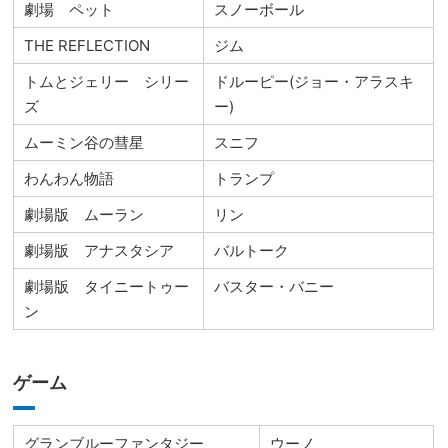
劇場 ペット
スノーボール
THE REFLECTION
ジム
トムとジェリー シリー
ドルーピー(ジョー・アラスキ
ズ
ー)
ムーミン谷の彗星
スニフ
わんわん物語
トランプ
劇場版 ムーラン
リン
劇場版 アナスタシア
バルトーク
劇場版 タイニートゥー
バスター・バニー
ン
ゲーム
グランブルーファンタジー
ウーノ