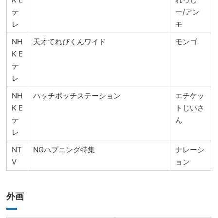
テ
ー/アン
レ
モ
NH
天才てれびくんワイド
モンゴ
K E
テ
レ
NH
ハッチポッチステーション
エチケッ
K E
トじいさ
テ
ん
レ
NT
NGハプニング特集
ナレーシ
V
ョン
外画