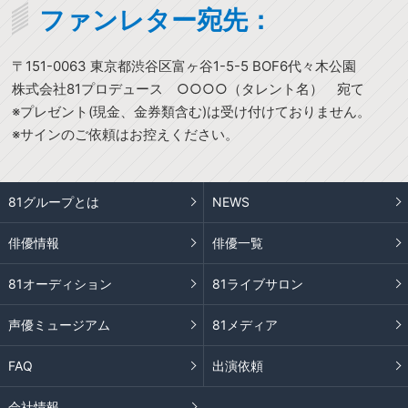
ファンレター宛先：
〒151-0063 東京都渋谷区富ヶ谷1-5-5 BOF6代々木公園
株式会社81プロデュース ○○○○（タレント名） 宛て
※プレゼント(現金、金券類含む)は受け付けておりません。
※サインのご依頼はお控えください。
81グループとは
NEWS
俳優情報
俳優一覧
81オーディション
81ライブサロン
声優ミュージアム
81メディア
FAQ
出演依頼
会社情報