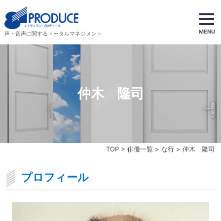
MENU
声・音声に関するトータルマネジメント
仲木 隆司
TOP
>
俳優一覧
>
な行
> 仲木 隆司
プロフィール