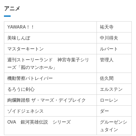
アニメ
YAWARA！！
祐天寺
美味しんぼ
中川得夫
マスターキートン
ルパート
週刊ストーリーランド 神宮寺葉子シリ
管理人
ーズ「囮のマンホール」
機動警察パトレイバー
佐久間
るろうに剣心
エルステン
絢爛舞踏祭 ザ・マーズ・デイブレイク
ローレン
ゾイドジェネシス
ダー
OVA 銀河英雄伝説 シリーズ
グルーゼンシ
ュタイン