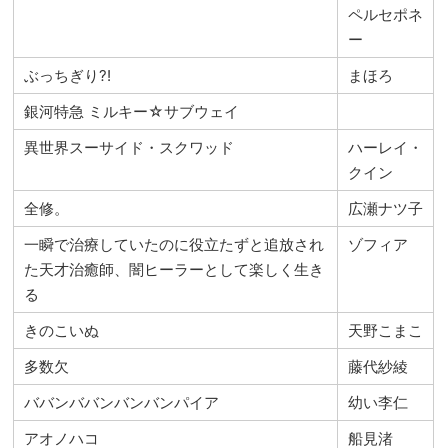
ペルセポネ
ー
ぶっちぎり?!
まほろ
銀河特急 ミルキー☆サブウェイ
異世界スーサイド・スクワッド
ハーレイ・
クイン
全修。
広瀬ナツ子
一瞬で治療していたのに役立たずと追放され
ゾフィア
た天才治癒師、闇ヒーラーとして楽しく生き
る
きのこいぬ
天野こまこ
多数欠
藤代紗綾
ババンババンバンバンパイア
幼い李仁
アオノハコ
船見渚