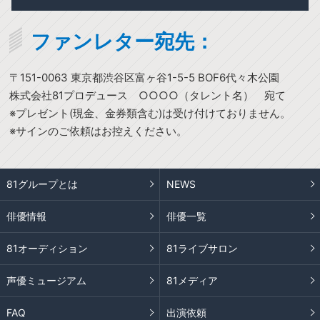
ファンレター宛先：
〒151-0063 東京都渋谷区富ヶ谷1-5-5 BOF6代々木公園
株式会社81プロデュース ○○○○（タレント名） 宛て
※プレゼント(現金、金券類含む)は受け付けておりません。
※サインのご依頼はお控えください。
81グループとは
NEWS
俳優情報
俳優一覧
81オーディション
81ライブサロン
声優ミュージアム
81メディア
FAQ
出演依頼