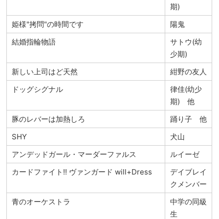
期)
姫様"拷問"の時間です
陽鬼
結婚指輪物語
サトウ(幼
少期)
新しい上司はど天然
紺野の友人
ドッグシグナル
律佳(幼少
期) 他
豚のレバーは加熱しろ
踊り子 他
SHY
犬山
アンデッドガール・マーダーファルス
ルイーゼ
カードファイト!! ヴァンガード will+Dress
デイブレイ
クメンバー
青のオーケストラ
中学の同級
生