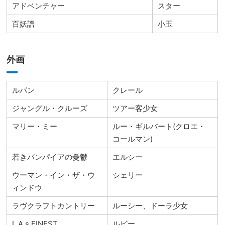
アドベンチャー
スター
百妖譜
小玉
外画
ルパン
クレール
ジャングル・クルーズ
ツアー客少女
マリー・ミー
ルー・ギルバート(クロエ・
コールマン)
若きバンパイアの憂鬱
エルシー
ウーマン・イン・ザ・ウ
シェリー
ィンドウ
ラヴクラフトカントリー
ルーシー、ドーラ少女
L.A.s FINEST
ルビー