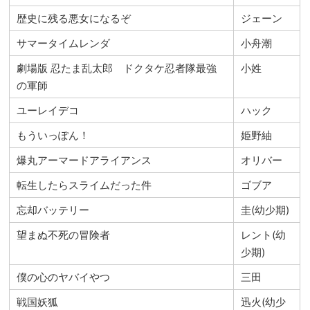
歴史に残る悪女になるぞ
ジェーン
サマータイムレンダ
小舟潮
劇場版 忍たま乱太郎 ドクタケ忍者隊最強
小姓
の軍師
ユーレイデコ
ハック
もういっぽん！
姫野紬
爆丸アーマードアライアンス
オリバー
転生したらスライムだった件
ゴブア
忘却バッテリー
圭(幼少期)
望まぬ不死の冒険者
レント(幼
少期)
僕の心のヤバイやつ
三田
戦国妖狐
迅火(幼少