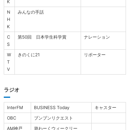
K
N
みんなの手話
H
K
C
第50回 日本学生科学賞
ナレーション
S
W
きのくに21
リポーター
T
V
ラジオ
InterFM
BUSINESS Today
キャスター
OBC
ブンブンリクエスト
AM神戸
遊わーくウィークリー