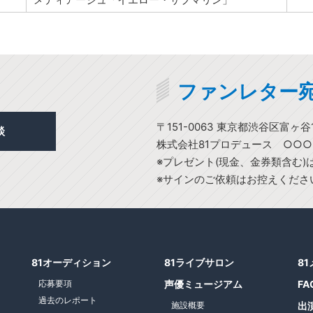
ファンレター
〒151-0063 東京都渋谷区富ヶ谷1
談
株式会社81プロデュース ○○
※プレゼント(現金、金券類含む
※サインのご依頼はお控えくださ
81オーディション
81ライブサロン
8
応募要項
声優ミュージアム
FA
過去のレポート
施設概要
出