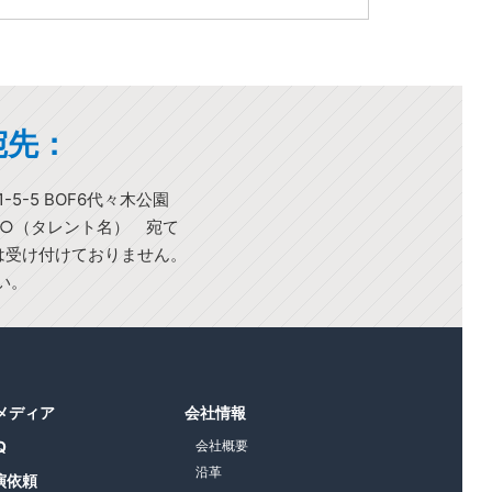
宛先：
-5-5 BOF6代々木公園
○○（タレント名） 宛て
)は受け付けておりません。
い。
1メディア
会社情報
Q
会社概要
沿革
演依頼