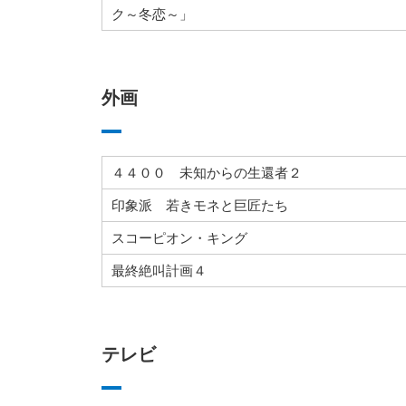
ク～冬恋～」
外画
４４００ 未知からの生還者２
印象派 若きモネと巨匠たち
スコーピオン・キング
最終絶叫計画４
テレビ