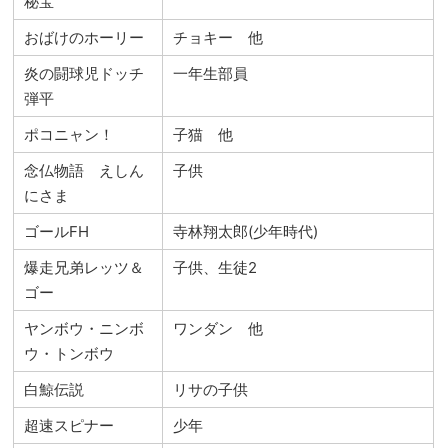
秘宝
おばけのホーリー
チョキー 他
炎の闘球児ドッチ
一年生部員
弾平
ポコニャン！
子猫 他
念仏物語 えしん
子供
にさま
ゴールFH
寺林翔太郎(少年時代)
爆走兄弟レッツ＆
子供、生徒2
ゴー
ヤンボウ・ニンボ
ワンダン 他
ウ・トンボウ
白鯨伝説
リサの子供
超速スピナー
少年