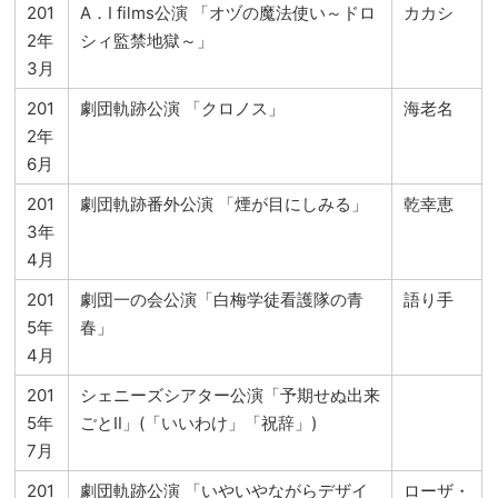
201
A．I films公演 「オヅの魔法使い～ドロ
カカシ
2年
シィ監禁地獄～」
3月
201
劇団軌跡公演 「クロノス」
海老名
2年
6月
201
劇団軌跡番外公演 「煙が目にしみる」
乾幸恵
3年
4月
201
劇団一の会公演「白梅学徒看護隊の青
語り手
5年
春」
4月
201
シェニーズシアター公演「予期せぬ出来
5年
ごとⅡ」(「いいわけ」「祝辞」)
7月
201
劇団軌跡公演 「いやいやながらデザイ
ローザ・