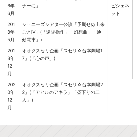
6年
ナーに」
ピシェネ
6月
ット
201
シェニーズシアター公演「予期せぬ出来
8年
ごとⅣ」(「遠隔操作」「幻想曲」「通
5月
勤電車」)
201
オオタスセリ企画「スセリ☆台本劇場1
8年
7」(「心の声」)
12
月
202
オオタスセリ企画「スセリ☆台本劇場2
0年
2」(「アヒルのアキラ」「昼下りの二
12
人」）
月