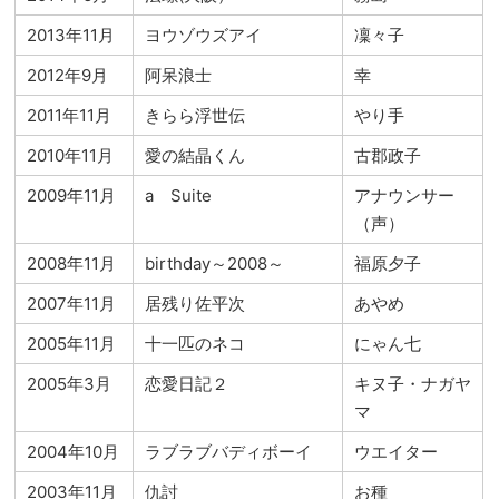
2013年11月
ヨウゾウズアイ
凜々子
2012年9月
阿呆浪士
幸
2011年11月
きらら浮世伝
やり手
2010年11月
愛の結晶くん
古郡政子
2009年11月
a Suite
アナウンサー
（声）
2008年11月
birthday～2008～
福原夕子
2007年11月
居残り佐平次
あやめ
2005年11月
十一匹のネコ
にゃん七
2005年3月
恋愛日記２
キヌ子・ナガヤ
マ
2004年10月
ラブラブバディボーイ
ウエイター
2003年11月
仇討
お種