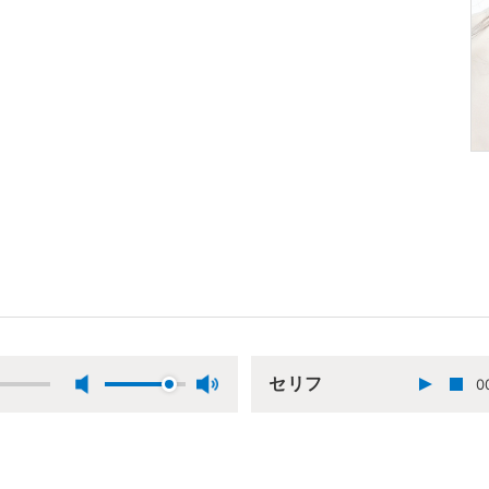
セリフ
0