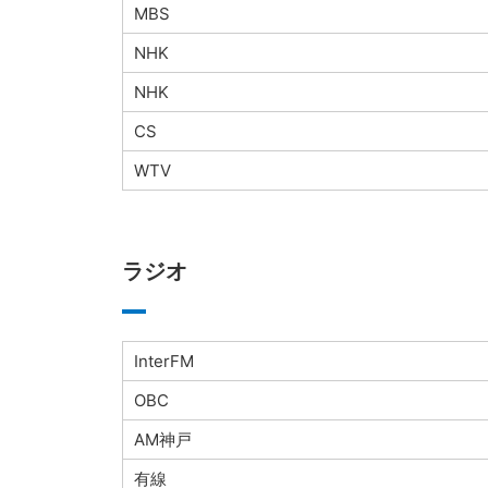
MBS
NHK
NHK
CS
WTV
ラジオ
InterFM
OBC
AM神戸
有線