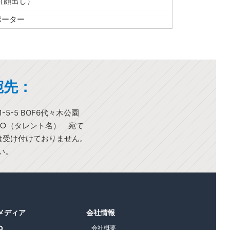
（顔出し）
ポーター
宛先：
-5-5 BOF6代々木公園
○○（タレント名） 宛て
)は受け付けておりません。
い。
1メディア
会社情報
Q
会社概要