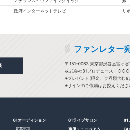
アデランスイヴファインクイック
娘 
政府インターネットテレビ
リ
ファンレター
〒151-0063 東京都渋谷区富ヶ谷1
談
株式会社81プロデュース ○○
※プレゼント(現金、金券類含む
※サインのご依頼はお控えくださ
81オーディション
81ライブサロン
8
応募要項
声優ミュージアム
FA