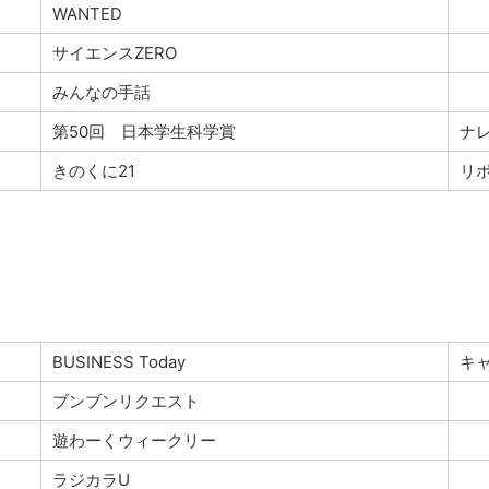
WANTED
サイエンスZERO
みんなの手話
第50回 日本学生科学賞
ナ
きのくに21
リ
BUSINESS Today
キ
ブンブンリクエスト
遊わーくウィークリー
ラジカラU