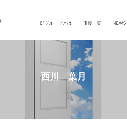
ト
81グループとは
俳優一覧
NEWS
西川 葉月