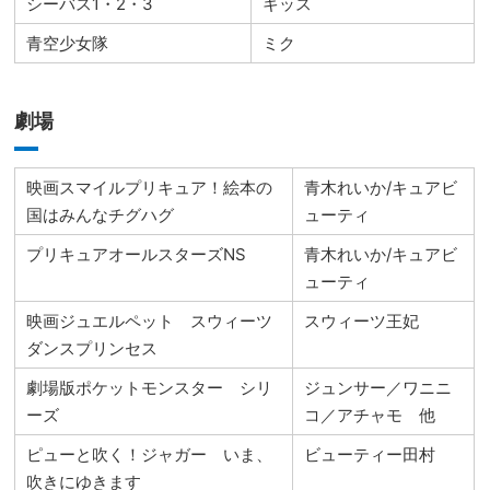
シーバス1・2・3
キッス
青空少女隊
ミク
劇場
映画スマイルプリキュア！絵本の
青木れいか/キュアビ
国はみんなチグハグ
ューティ
プリキュアオールスターズNS
青木れいか/キュアビ
ューティ
映画ジュエルペット スウィーツ
スウィーツ王妃
ダンスプリンセス
劇場版ポケットモンスター シリ
ジュンサー／ワニニ
ーズ
コ／アチャモ 他
ピューと吹く！ジャガー いま、
ビューティー田村
吹きにゆきます