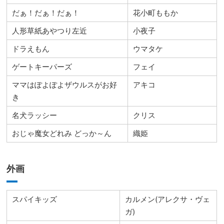
だぁ！だぁ！だぁ！
花小町ももか
人形草紙あやつり左近
小夜子
ドラえもん
ウマタケ
ゲートキーパーズ
フェイ
ママはぽよぽよザウルスがお好
アキコ
き
名犬ラッシー
クリス
おじゃ魔女どれみ どっか～ん
織姫
外画
スパイキッズ
カルメン(アレクサ・ヴェ
ガ)