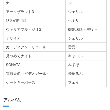
ナ
ン
アークザラット3
シェリル
悠久幻想曲2
ヘキサ
ヴァリアブル・ジオ2
御剣珠緒＜主役＞
デザイア
シェリル
ガーディアン リコール
雷晶
見つめてナイト
キャロル
SONATA
みずほ
電影天使～ビデオガール～
飛鳥るん
ゲートキーパーズ
フェイ
アルバム