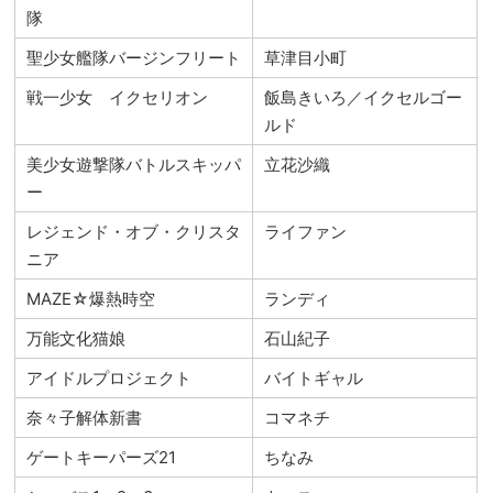
隊
聖少女艦隊バージンフリート
草津目小町
戦一少女 イクセリオン
飯島きいろ／イクセルゴー
ルド
美少女遊撃隊バトルスキッパ
立花沙織
ー
レジェンド・オブ・クリスタ
ライファン
ニア
MAZE☆爆熱時空
ランディ
万能文化猫娘
石山紀子
アイドルプロジェクト
バイトギャル
奈々子解体新書
コマネチ
ゲートキーパーズ21
ちなみ