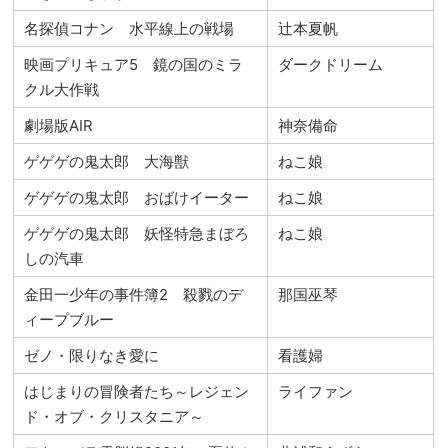
名探偵コナン 水平線上の戦場
辻本夏帆
映画プリキュア5 鏡の国のミラ
ダークドリーム
クル大作戦
劇場版AIR
神奈備命
ゲゲゲの鬼太郎 大海獣
ねこ娘
ゲゲゲの鬼太郎 おばけイーター
ねこ娘
ゲゲゲの鬼太郎 妖怪特急まぼろ
ねこ娘
しの汽車
金田一少年の事件簿2 殺戮のデ
那国巫琴
ィープブルー
ゼノ・限りなき愛に
看護婦
はじまりの冒険者たち～レジェン
ライファン
ド・オブ・クリスタニア～