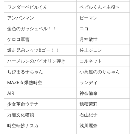
ワンダーベビルくん
ベビルくん＜主役＞
アンパンマン
ピーマン
金色のガッシュベル！！
ココ
ケロロ軍曹
月神散世
爆走兄弟レッツ&ゴー！！
佐上ジュン
ハーメルンのバイオリン弾き
コルネット
ちびまる子ちゃん
小鳥屋ののりちゃん
MAZE☆爆熱時空
ランディ
AIR
神奈備命
少女革命ウテナ
穂積茉莉
万能文化猫娘
石山紀子
時空転抄ナスカ
浅川麗奈