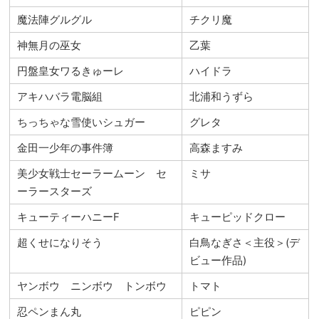
魔法陣グルグル
チクリ魔
神無月の巫女
乙葉
円盤皇女ワるきゅーレ
ハイドラ
アキハバラ電脳組
北浦和うずら
ちっちゃな雪使いシュガー
グレタ
金田一少年の事件簿
高森ますみ
美少女戦士セーラームーン セ
ミサ
ーラースターズ
キューティーハニーF
キューピッドクロー
超くせになりそう
白鳥なぎさ＜主役＞(デ
ビュー作品)
ヤンボウ ニンボウ トンボウ
トマト
忍ペンまん丸
ピピン