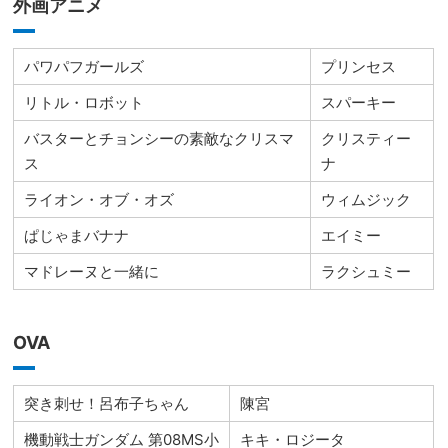
外画アニメ
パワパフガールズ
プリンセス
リトル・ロボット
スパーキー
バスターとチョンシーの素敵なクリスマ
クリスティー
ス
ナ
ライオン・オブ・オズ
ウィムジック
ぱじゃまバナナ
エイミー
マドレーヌと一緒に
ラクシュミー
OVA
突き刺せ！呂布子ちゃん
陳宮
機動戦士ガンダム 第08MS小
キキ・ロジータ