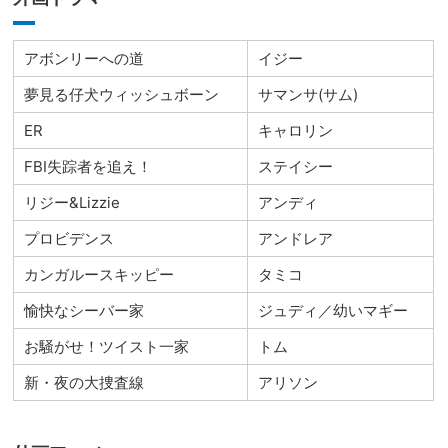
アボンリーへの道
イジー
夢見る仔犬ウィッシュボーン
サマンサ(サム)
ER
キャロリン
FBI失踪者を追え！
ステイシー
リジー&Lizzie
アンディ
プロビデンス
アンドレア
カンガルースキッピー
タミコ
愉快なシーバー家
ジュディ／幼いマギー
お騒がせ！ツイスト一家
トム
新・夜の大捜査線
アリソン