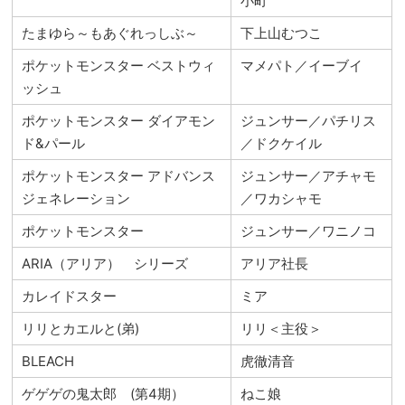
小町
たまゆら～もあぐれっしぶ～
下上山むつこ
ポケットモンスター ベストウィ
マメパト／イーブイ
ッシュ
ポケットモンスター ダイアモン
ジュンサー／パチリス
ド&パール
／ドクケイル
ポケットモンスター アドバンス
ジュンサー／アチャモ
ジェネレーション
／ワカシャモ
ポケットモンスター
ジュンサー／ワニノコ
ARIA（アリア） シリーズ
アリア社長
カレイドスター
ミア
リリとカエルと(弟)
リリ＜主役＞
BLEACH
虎徹清音
ゲゲゲの鬼太郎 (第4期）
ねこ娘