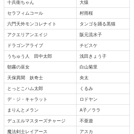
十兵衛ちゃん
大猿
セラフィムコール
村雨桜
六門天外モンコレナイト
タンゴを踊る黒猫
アクエリアンエイジ
阪元流水子
ドラゴンアライブ
チビスケ
うちゅう人 田中太郎
浅田きょう子
朝霧の巫女
白山菊里
天保異聞 妖奇士
央太
とっとこハム太郎
くるみ
デ・ジ・キャラット
ロドヤン
まりんとメラン
A子／ララ
デュエルマスターズチャージ
不亜遊
魔法剣士レイアース
アスカ