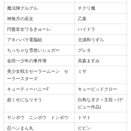
魔法陣グルグル
チクリ魔
神無月の巫女
乙葉
円盤皇女ワるきゅーレ
ハイドラ
アキハバラ電脳組
北浦和うずら
ちっちゃな雪使いシュガー
グレタ
金田一少年の事件簿
高森ますみ
美少女戦士セーラームーン セ
ミサ
ーラースターズ
キューティーハニーF
キューピッドクロー
超くせになりそう
白鳥なぎさ＜主役＞(デ
ビュー作品)
ヤンボウ ニンボウ トンボウ
トマト
忍ペンまん丸
ピピン