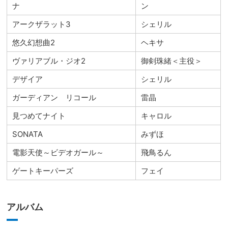
ナ
ン
アークザラット3
シェリル
悠久幻想曲2
ヘキサ
ヴァリアブル・ジオ2
御剣珠緒＜主役＞
デザイア
シェリル
ガーディアン リコール
雷晶
見つめてナイト
キャロル
SONATA
みずほ
電影天使～ビデオガール～
飛鳥るん
ゲートキーパーズ
フェイ
アルバム