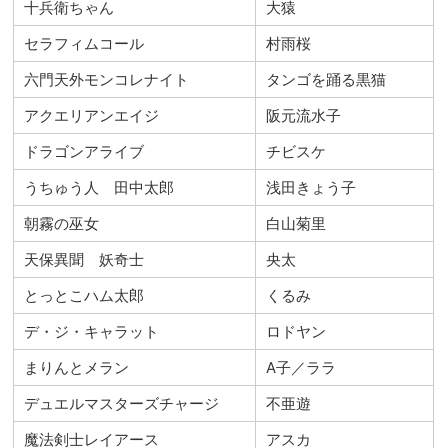
十兵衛ちゃん
大猿
セラフィムコール
村雨桜
六門天外モンコレナイト
タンゴを踊る黒猫
アクエリアンエイジ
阪元流水子
ドラゴンアライブ
チビスケ
うちゅう人 田中太郎
浅田きょう子
朝霧の巫女
白山菊里
天保異聞 妖奇士
央太
とっとこハム太郎
くるみ
デ・ジ・キャラット
ロドヤン
まりんとメラン
A子／ララ
デュエルマスターズチャージ
不亜遊
魔法剣士レイアース
アスカ