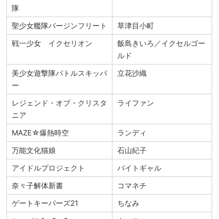
隊
聖少女艦隊バージンフリート
草津目小町
戦一少女 イクセリオン
飯島きいろ／イクセルゴー
ルド
美少女遊撃隊バトルスキッパ
立花沙織
ー
レジェンド・オブ・クリスタ
ライファン
ニア
MAZE☆爆熱時空
ランディ
万能文化猫娘
石山紀子
アイドルプロジェクト
バイトギャル
奈々子解体新書
コマネチ
ゲートキーパーズ21
ちなみ