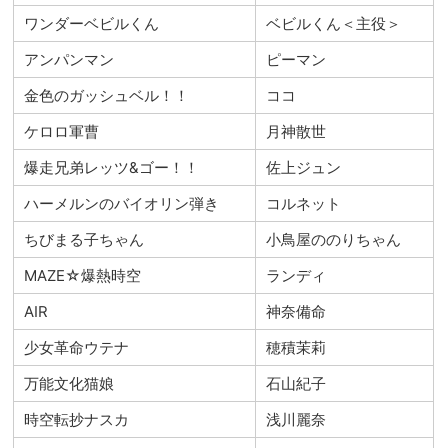
ワンダーベビルくん
ベビルくん＜主役＞
アンパンマン
ピーマン
金色のガッシュベル！！
ココ
ケロロ軍曹
月神散世
爆走兄弟レッツ&ゴー！！
佐上ジュン
ハーメルンのバイオリン弾き
コルネット
ちびまる子ちゃん
小鳥屋ののりちゃん
MAZE☆爆熱時空
ランディ
AIR
神奈備命
少女革命ウテナ
穂積茉莉
万能文化猫娘
石山紀子
時空転抄ナスカ
浅川麗奈