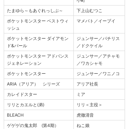
小町
たまゆら～もあぐれっしぶ～
下上山むつこ
ポケットモンスター ベストウィ
マメパト／イーブイ
ッシュ
ポケットモンスター ダイアモン
ジュンサー／パチリス
ド&パール
／ドクケイル
ポケットモンスター アドバンス
ジュンサー／アチャモ
ジェネレーション
／ワカシャモ
ポケットモンスター
ジュンサー／ワニノコ
ARIA（アリア） シリーズ
アリア社長
カレイドスター
ミア
リリとカエルと(弟)
リリ＜主役＞
BLEACH
虎徹清音
ゲゲゲの鬼太郎 (第4期）
ねこ娘