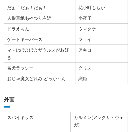
だぁ！だぁ！だぁ！
花小町ももか
人形草紙あやつり左近
小夜子
ドラえもん
ウマタケ
ゲートキーパーズ
フェイ
ママはぽよぽよザウルスがお好
アキコ
き
名犬ラッシー
クリス
おじゃ魔女どれみ どっか～ん
織姫
外画
スパイキッズ
カルメン(アレクサ・ヴェ
ガ)