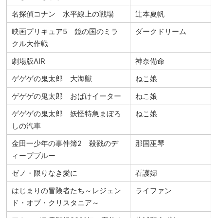
名探偵コナン 水平線上の戦場
辻本夏帆
映画プリキュア5 鏡の国のミラ
ダークドリーム
クル大作戦
劇場版AIR
神奈備命
ゲゲゲの鬼太郎 大海獣
ねこ娘
ゲゲゲの鬼太郎 おばけイーター
ねこ娘
ゲゲゲの鬼太郎 妖怪特急まぼろ
ねこ娘
しの汽車
金田一少年の事件簿2 殺戮のデ
那国巫琴
ィープブルー
ゼノ・限りなき愛に
看護婦
はじまりの冒険者たち～レジェン
ライファン
ド・オブ・クリスタニア～