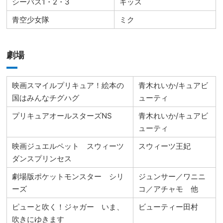
シーバス1・2・3
キッス
青空少女隊
ミク
劇場
映画スマイルプリキュア！絵本の
青木れいか/キュアビ
国はみんなチグハグ
ューティ
プリキュアオールスターズNS
青木れいか/キュアビ
ューティ
映画ジュエルペット スウィーツ
スウィーツ王妃
ダンスプリンセス
劇場版ポケットモンスター シリ
ジュンサー／ワニニ
ーズ
コ／アチャモ 他
ピューと吹く！ジャガー いま、
ビューティー田村
吹きにゆきます