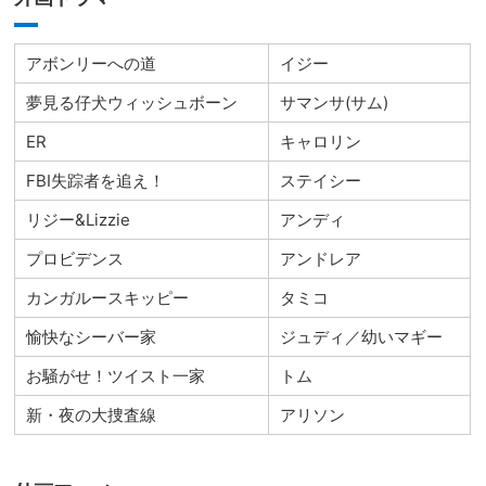
アボンリーへの道
イジー
夢見る仔犬ウィッシュボーン
サマンサ(サム)
ER
キャロリン
FBI失踪者を追え！
ステイシー
リジー&Lizzie
アンディ
プロビデンス
アンドレア
カンガルースキッピー
タミコ
愉快なシーバー家
ジュディ／幼いマギー
お騒がせ！ツイスト一家
トム
新・夜の大捜査線
アリソン