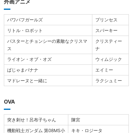
外画アニメ
パワパフガールズ
プリンセス
リトル・ロボット
スパーキー
バスターとチョンシーの素敵なクリスマ
クリスティー
ス
ナ
ライオン・オブ・オズ
ウィムジック
ぱじゃまバナナ
エイミー
マドレーヌと一緒に
ラクシュミー
OVA
突き刺せ！呂布子ちゃん
陳宮
機動戦士ガンダム 第08MS小
キキ・ロジータ