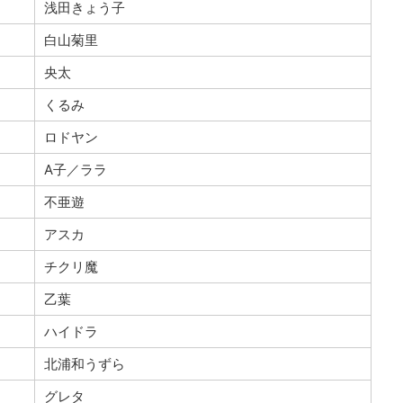
浅田きょう子
白山菊里
央太
くるみ
ロドヤン
A子／ララ
不亜遊
アスカ
チクリ魔
乙葉
ハイドラ
北浦和うずら
グレタ