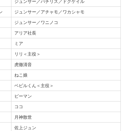
ジュンサー／パチリス／ドクケイル
ン
ジュンサー／アチャモ／ワカシャモ
ジュンサー／ワニノコ
アリア社長
ミア
リリ＜主役＞
虎徹清音
ねこ娘
ベビルくん＜主役＞
ピーマン
ココ
月神散世
佐上ジュン