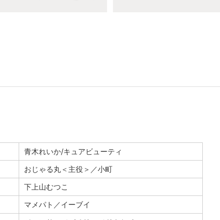
青木れいか/キュアビューティ
おじゃる丸＜主役＞／小町
下上山むつこ
マメパト／イーブイ