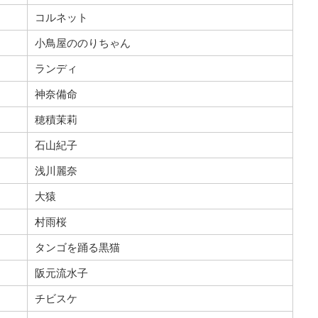
コルネット
小鳥屋ののりちゃん
ランディ
神奈備命
穂積茉莉
石山紀子
浅川麗奈
大猿
村雨桜
タンゴを踊る黒猫
阪元流水子
チビスケ