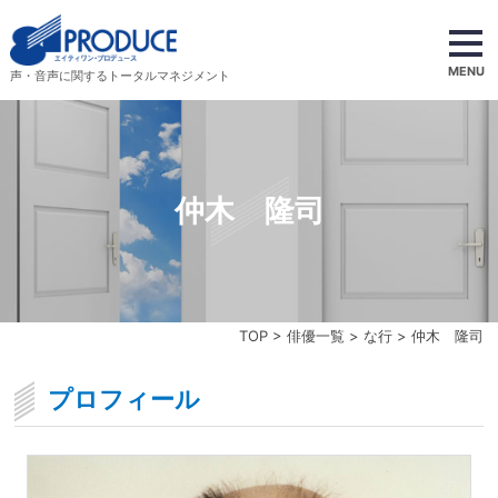
MENU
声・音声に関するトータルマネジメント
仲木 隆司
TOP
>
俳優一覧
>
な行
> 仲木 隆司
プロフィール