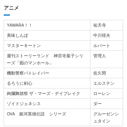
アニメ
YAWARA！！
祐天寺
美味しんぼ
中川得夫
マスターキートン
ルパート
週刊ストーリーランド 神宮寺葉子シリ
管理人
ーズ「囮のマンホール」
機動警察パトレイバー
佐久間
るろうに剣心
エルステン
絢爛舞踏祭 ザ・マーズ・デイブレイク
ローレン
ゾイドジェネシス
ダー
OVA 銀河英雄伝説 シリーズ
グルーゼンシ
ュタイン