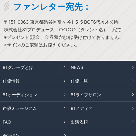
ファンレター宛先：
〒151-0063 東京都渋谷区富ヶ谷1-5-5 BOF6代々木公園
株式会社81プロデュース ○○○○（タレント名） 宛て
※プレゼント(現金、金券類含む)は受け付けておりません。
※サインのご依頼はお控えください。
81グループとは
NEWS
俳優情報
俳優一覧
81オーディション
81ライブサロン
声優ミュージアム
81メディア
FAQ
出演依頼
会社情報