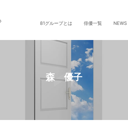
ト
81グループとは
俳優一覧
NEWS
森 優子