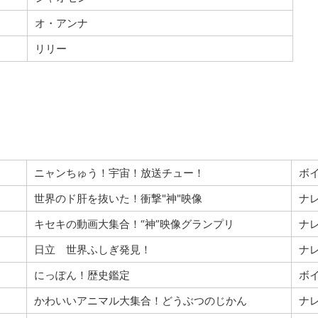
オ・アンナ
リリー
ニャンちゅう！宇宙！放送チュー！
ボ
世界のド肝を抜いた！衝撃"神"映像
ナ
キセキの動画大集合！“神”映像グランプリ
ナ
日立 世界ふしぎ発見！
ナ
にっぽん！歴史鑑定
ボ
かわいいアニマル大集合！どうぶつのじかん
ナ