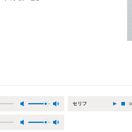
セリフ
0