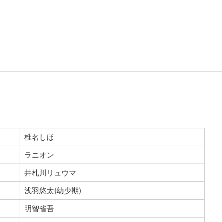
椎名しほ
ラニオン
井札川リュウマ
浅羽悠太(幼少期)
明智省吾