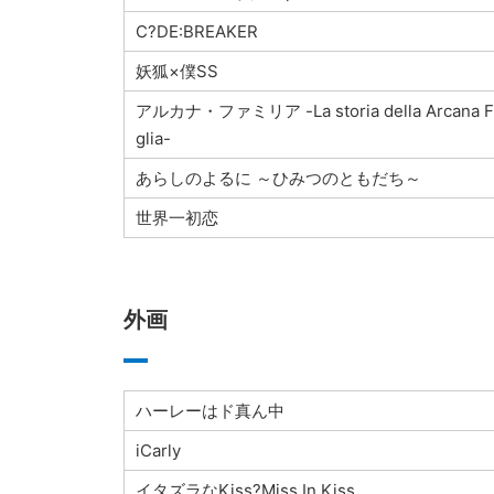
C?DE:BREAKER
妖狐×僕SS
アルカナ・ファミリア -La storia della Arcana F
glia-
あらしのよるに ～ひみつのともだち～
世界一初恋
外画
ハーレーはド真ん中
iCarly
イタズラなKiss?Miss In Kiss