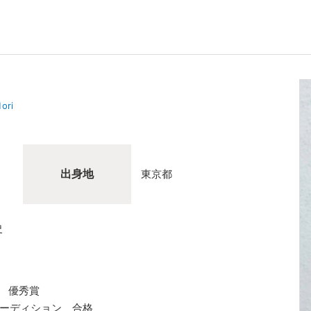
ori
出身地
東京都
史
ン 優秀賞
オーディション 合格