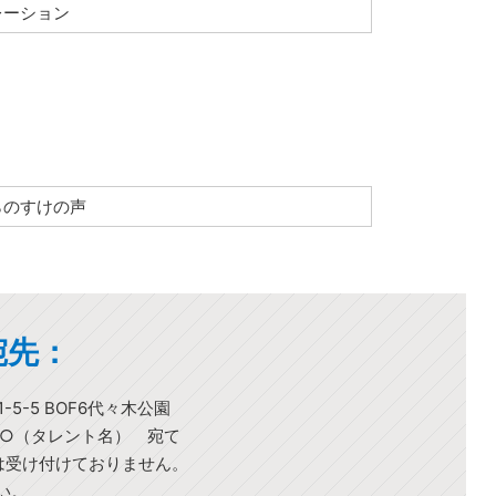
レーション
らのすけの声
宛先：
-5-5 BOF6代々木公園
○○（タレント名） 宛て
)は受け付けておりません。
い。