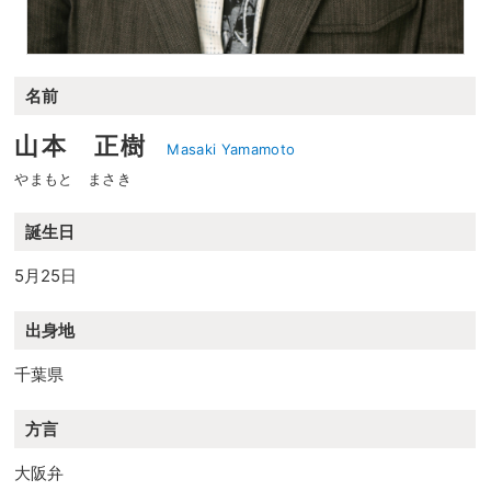
名前
山本 正樹
Masaki Yamamoto
やまもと まさき
誕生日
5月25日
出身地
千葉県
方言
大阪弁