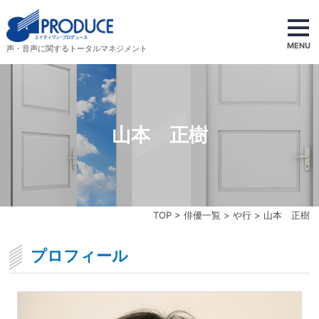
MENU
声・音声に関するトータルマネジメント
山本 正樹
TOP
>
俳優一覧
>
や行
> 山本 正樹
プロフィール