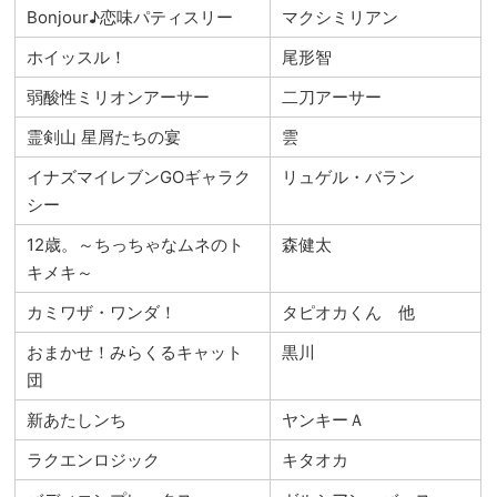
Bonjour♪恋味パティスリー
マクシミリアン
ホイッスル！
尾形智
弱酸性ミリオンアーサー
二刀アーサー
霊剣山 星屑たちの宴
雲
イナズマイレブンGOギャラク
リュゲル・バラン
シー
12歳。～ちっちゃなムネのト
森健太
キメキ～
カミワザ・ワンダ！
タピオカくん 他
おまかせ！みらくるキャット
黒川
団
新あたしンち
ヤンキーＡ
ラクエンロジック
キタオカ