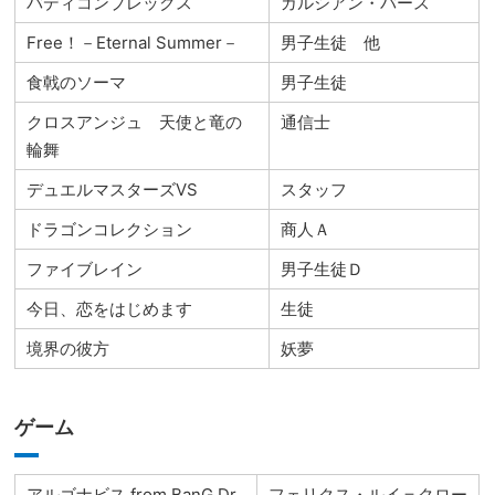
バディコンプレックス
ガルシアン・バース
Free！－Eternal Summer－
男子生徒 他
食戟のソーマ
男子生徒
クロスアンジュ 天使と竜の
通信士
輪舞
デュエルマスターズVS
スタッフ
ドラゴンコレクション
商人Ａ
ファイブレイン
男子生徒Ｄ
今日、恋をはじめます
生徒
境界の彼方
妖夢
ゲーム
アルゴナビス from BanG Dr
フェリクス・ルイ＝クロー