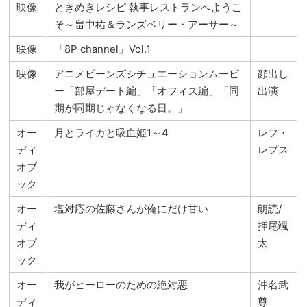
映像
ときめきレシピ 執事レストランへようこ
そ～畠中祐＆ランズベリー・アーサー～
映像
「8P channel」Vol.1
映像
アニメビーンズシチュエーションムービ
顔出し
ー「部屋デート編」「オフィス編」「同
出演
期が同期じゃなくなる日。」
オー
月とライカと吸血姫1～4
レフ・
ディ
レプス
オブ
ック
オー
塩対応の佐藤さんが俺にだけ甘い
朗読/
ディ
押尾颯
オブ
太
ック
オー
我がヒーローのための絶対悪
沖名武
ディ
尊