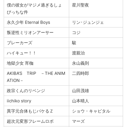
僕の彼女がマジメ過ぎるしょ
星川聖夜
びっちな件
永久少年 Eternal Boys
リン･ジュンジェ
叛逆性ミリオンアーサー
コジ
ブレーカーズ
駿
ハイキュー！！
渡親治
地獄少女 宵枷
永山義則
AKIBA’S TRIP －THE ANIM
二四時郎
ATION－
政宗くんのリベンジ
山田茂雄
iichiko story
山本晴人
異字元合体もじバケるＺ
ショウ・キャピタル
超次元変形フレームロボ
マーズ