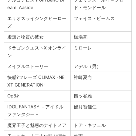
eam! Aaside
ド・モンドール
エリオスライジングヒーロー
フェイス・ビームス
ズ
虚無と物質の彼女
枷場亮
ドラゴンクエストX オンライ
ミローレ
ン
メイプルストーリー
アデル（男）
快感?フレーズ CLIMAX -NE
神崎夏向
XT GENERATION-
Op8♪
四ッ谷雅
IDOL FANTASY －アイドル
観月智佳仁
ファンタジー－
魔界王子と魅惑のナイトメア
トア・キフェル