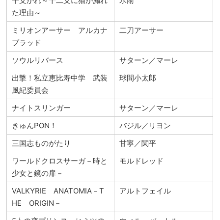
干支かれ～十二支に猫が漏れ
氷雨
た理由～
ミリオンアーサー アルカナ
二刀アーサー
ブラッド
ソウルリバース
サターン／マーレ
出撃！私立恵比寿中学 武装
球間小太郎
風紀委員会
ナイトスリンガー
サターン／マーレ
きゅんPON！
バジル／リヨン
三国志ものがたり
甘寧／関平
ワールドクロスサーガ－時と
モルドレッド
少女と鏡の扉－
VALKYRIE ANATOMIA－T
アルトフェイル
HE ORIGIN－