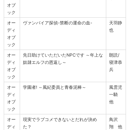
オブ
ック
オー
ヴァンパイア探偵-禁断の運命の血-
天羽静
ディ
也
オブ
ック
オー
先日助けていただいたNPCです ～年上な
朗読/
ディ
奴隷エルフの恩返し～
寝津恭
オブ
兵
ック
オー
学園者! ～風紀委員と青春泥棒～
風雲児
ディ
一騎
オブ
他
ック
オー
現実でラブコメできないとだれが決め
鳥沢
ディ
た？
翔 他