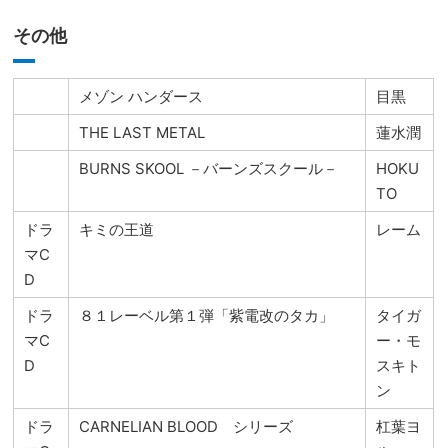
その他
メゾン ハンダース
目黒
THE LAST METAL
蓮水潤
BURNS SKOOL －バーンズスクール－
HOKU
TO
ドラ
キミの王道
レーム
マC
D
ドラ
８１レーベル第１弾「紫電改のタカ」
タイガ
マC
ー・モ
D
スキト
ン
ドラ
CARNELIAN BLOOD シリーズ
杠葉ヨ