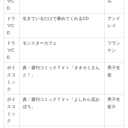
マC
ル
D
ドラ
生きているだけで褒めてくれるCD
アンド
マC
レイ
D
ドラ
モンスターカフェ
フラン
マC
ケン
D
ボイ
真・週刊コミックＴＶ＋「オオカミさん
男子生
スコ
と！」
徒
ミッ
ク
ボイ
真・週刊コミックＴＶ＋「よしわら花お
男子生
スコ
ぼろ」
徒Ｄ
ミッ
ク