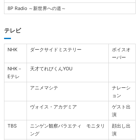
8P Radio ～新世界への道～
テレビ
NHK
ダークサイドミステリー
ボイスオ
ーバー
NHK－
天才てれびくんYOU
Eテレ
アニメマシテ
ナレーシ
ョン
ヴォイス・アカデミア
ゲスト出
演
TBS
ニンゲン観察バラエティ モニタリ
顔出し出
ング
演