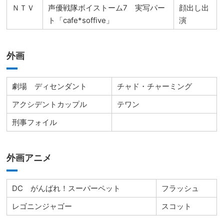
ＮＴＶ
声優戦隊ボイストーム7 実写パー
顔出し出
ト「cafe*soffive」
演
外画
劇場 ディセンダント
チャド・チャーミング
アクシデントカップル
テワン
刑事フォイル
外画アニメ
DC がんばれ！スーパーペット
フラッシュ
レゴニンジャゴー
スコット