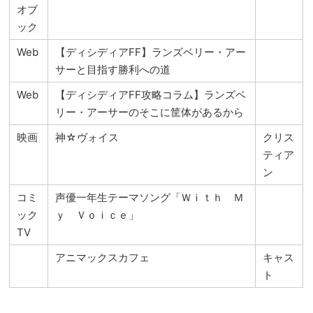
オブ
ック
Web
【ディシディアFF】ランズベリー・アー
サーと目指す勝利への道
Web
【ディシディアFF攻略コラム】ランズベ
リー・アーサーのそこに筐体があるから
映画
神☆ヴォイス
クリス
ティア
ン
コミ
声優一年生テーマソング「Ｗｉｔｈ Ｍ
ック
ｙ Ｖｏｉｃｅ」
TV
アニマックスカフェ
キャス
ト