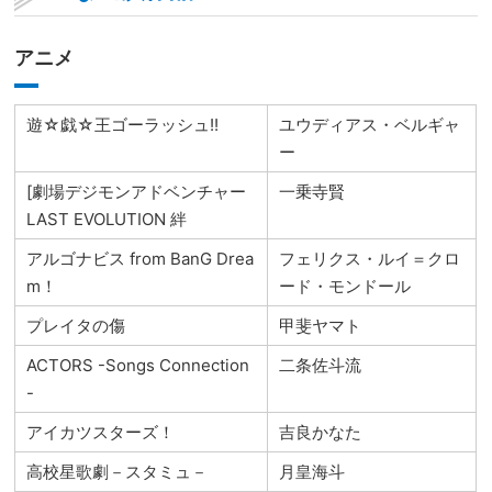
アニメ
遊☆戯☆王ゴーラッシュ!!
ユウディアス・ベルギャ
ー
[劇場デジモンアドベンチャー
一乗寺賢
LAST EVOLUTION 絆
アルゴナビス from BanG Drea
フェリクス・ルイ＝クロ
m！
ード・モンドール
プレイタの傷
甲斐ヤマト
ACTORS -Songs Connection
二条佐斗流
-
アイカツスターズ！
吉良かなた
高校星歌劇－スタミュ－
月皇海斗