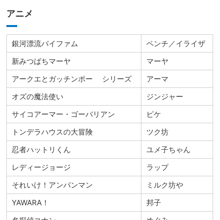
アニメ
銀河漂流バイファム
ペンチ／イライザ
新みつばちマーヤ
マーヤ
アークエとガッチンポー シリーズ
アーマ
オズの魔法使い
ジンジャー
サイコアーマー・ゴーバリアン
ピケ
トンデラハウスの大冒険
ツク坊
忍者ハットリくん
ユメ子ちゃん
レディージョージ
ラップ
それいけ！アンパンマン
ミルク坊や
YAWARA！
邦子