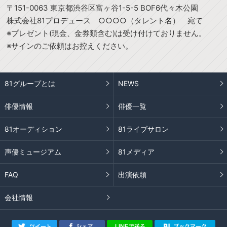
〒151-0063 東京都渋谷区富ヶ谷1-5-5 BOF6代々木公園
株式会社81プロデュース ○○○○（タレント名） 宛て
※プレゼント(現金、金券類含む)は受け付けておりません。
※サインのご依頼はお控えください。
81グループとは
NEWS
俳優情報
俳優一覧
81オーディション
81ライブサロン
声優ミュージアム
81メディア
FAQ
出演依頼
会社情報