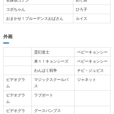
名探偵コナン
めぐみ
コボちゃん
ひろ子
おまかせ！プルーデンスおばさん
ルイス
外画
霊幻道士
ベビーキョンシー
来々！キョンシーズ
ベビーキョンシー
わんぱく戦争
チビ・ジュビス
ビデオグラ
マジックスクールバ
ジャネット
ム
ス
ビデオグラ
ラブボート
ム
ビデオグラ
グースバンプス