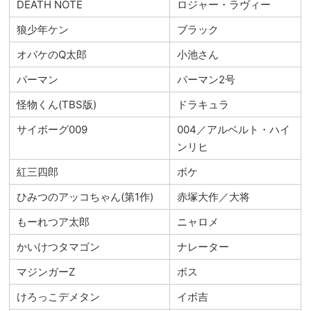
DEATH NOTE
ロジャー・ラヴィー
狼少年ケン
ブラック
オバケのQ太郎
小池さん
パーマン
パーマン2号
怪物くん(TBS版)
ドラキュラ
サイボーグ009
004／アルベルト・ハイ
ンリヒ
紅三四郎
ボケ
ひみつのアッコちゃん(第1作)
赤塚大作／大将
もーれつア太郎
ニャロメ
かいけつタマゴン
ナレーター
マジンガーZ
ボス
けろっこデメタン
イボ吉