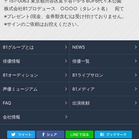
〒151-0063 東京都渋谷区富ヶ谷1-5-5 BOF6代々木公園
株式会社81プロデュース ○○○○（タレント名） 宛て
※プレゼント(現金、金券類含む)は受け付けておりません。
※サインのご依頼はお控えください。
81グループとは
NEWS
俳優情報
俳優一覧
81オーディション
81ライブサロン
声優ミュージアム
81メディア
FAQ
出演依頼
会社情報