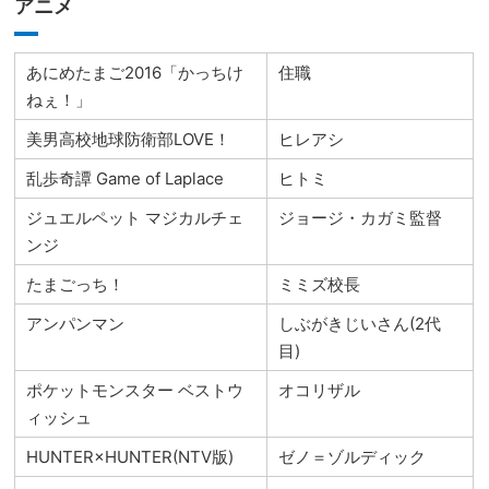
アニメ
あにめたまご2016「かっちけ
住職
ねぇ！」
美男高校地球防衛部LOVE！
ヒレアシ
乱歩奇譚 Game of Laplace
ヒトミ
ジュエルペット マジカルチェ
ジョージ・カガミ監督
ンジ
たまごっち！
ミミズ校長
アンパンマン
しぶがきじいさん(2代
目)
ポケットモンスター ベストウ
オコリザル
ィッシュ
HUNTER×HUNTER(NTV版)
ゼノ＝ゾルディック