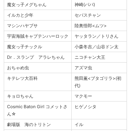
魔女っ子メグちゃん
神崎(パパ)
イルカと少年
セバスチャン
マシンハヤブサ
陸奥悟郎<ムツ>
宇宙海賊キャプテンハーロック
ヤッタラン／トリさん
魔女っ子チックル
小森冬吉／山谷ドン太
Dr．スランプ アラレちゃん
ニコチャン大王
おちゃめ虫
アズマ虫
キテレツ大百科
熊田薫<ブタゴリラ>(初
代)
キョロちゃん
マクモー
Cosmic Baton Girl コメットさ
ヒゲノシタ
ん☆
劇場版 海のトリトン
イル