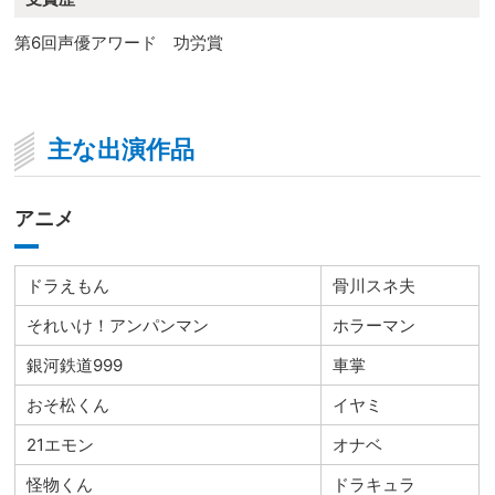
第6回声優アワード 功労賞
主な出演作品
アニメ
ドラえもん
骨川スネ夫
それいけ！アンパンマン
ホラーマン
銀河鉄道999
車掌
おそ松くん
イヤミ
21エモン
オナベ
怪物くん
ドラキュラ