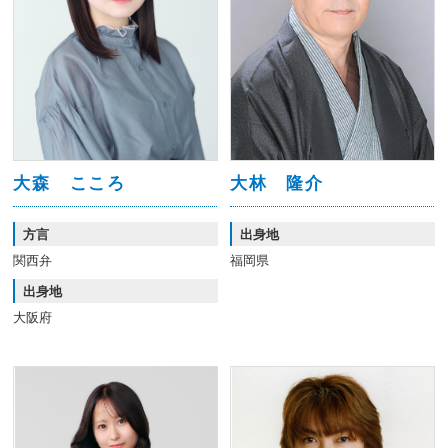
大森 こころ
大林 隆介
方言
出身地
関西弁
福岡県
出身地
大阪府