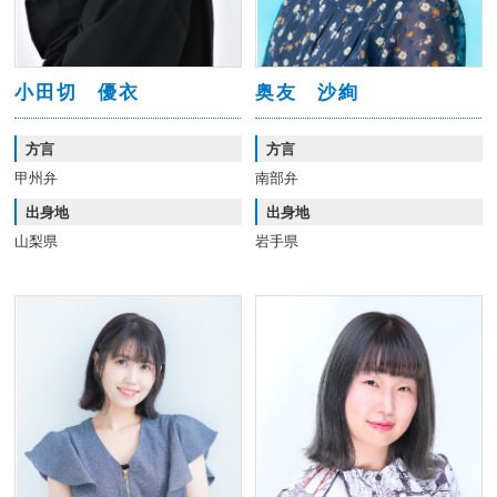
小田切 優衣
奥友 沙絢
方言
方言
甲州弁
南部弁
出身地
出身地
山梨県
岩手県