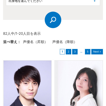
82人中/1-20人目を表示
並べ替え：
声優名（昇順）
声優名（降順）
1
2
3
…
5
Next »