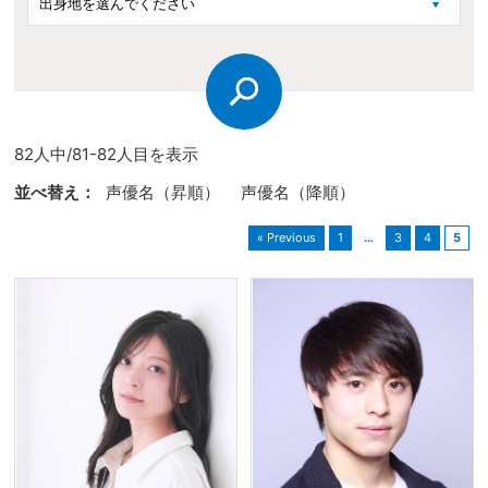
82人中/81-82人目を表示
並べ替え：
声優名（昇順）
声優名（降順）
« Previous
1
…
3
4
5