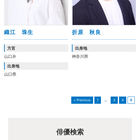
織江 珠生
折原 秋良
方言
出身地
山口弁
神奈川県
出身地
山口県
« Previous
1
…
3
4
5
俳優検索