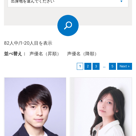
82人中/1-20人目を表示
並べ替え：
声優名（昇順）
声優名（降順）
1
2
3
…
5
Next »