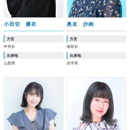
小田切 優衣
奥友 沙絢
方言
方言
甲州弁
南部弁
出身地
出身地
山梨県
岩手県