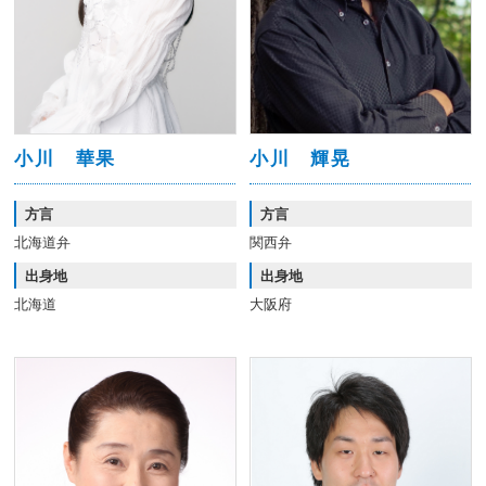
小川 華果
小川 輝晃
方言
方言
北海道弁
関西弁
出身地
出身地
北海道
大阪府