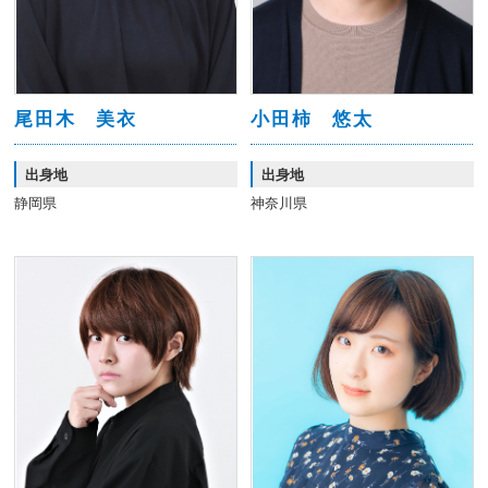
尾田木 美衣
小田柿 悠太
出身地
出身地
静岡県
神奈川県