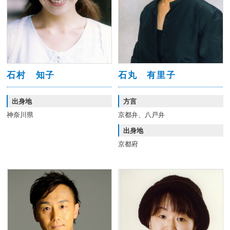
石村 知子
石丸 有里子
出身地
方言
神奈川県
京都弁、八戸弁
出身地
京都府