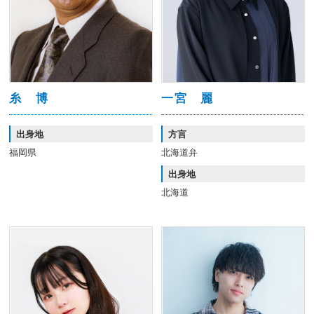
糸 博
一宮 麗
出身地
方言
福岡県
北海道弁
出身地
北海道