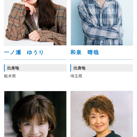
一ノ瀬 ゆうり
和泉 晴哉
出身地
出身地
栃木県
埼玉県