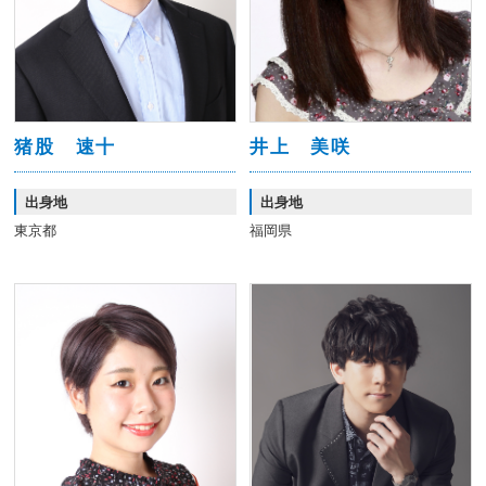
猪股 速十
井上 美咲
出身地
出身地
東京都
福岡県