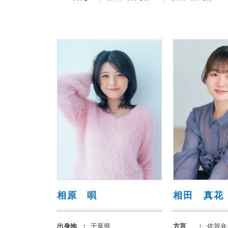
相原 唄
相田 真花
出身地
千葉県
方言
佐賀弁