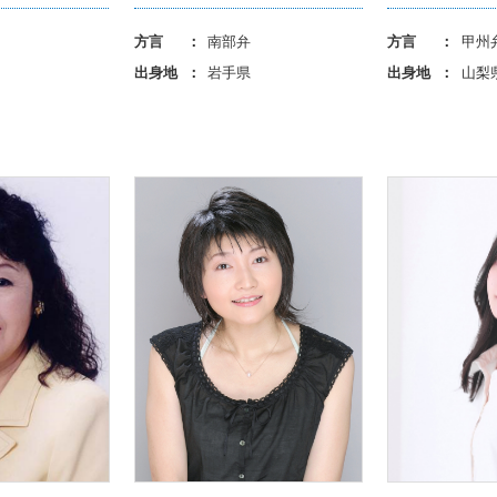
方言
南部弁
方言
甲州
出身地
岩手県
出身地
山梨