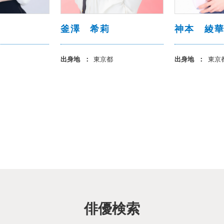
釜澤 希莉
神本 綾
出身地
東京都
出身地
東京
俳優検索