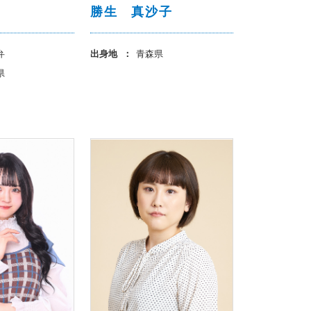
生
勝生 真沙子
弁
出身地
青森県
県