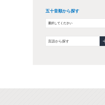
五十音順から探す
言語から探す