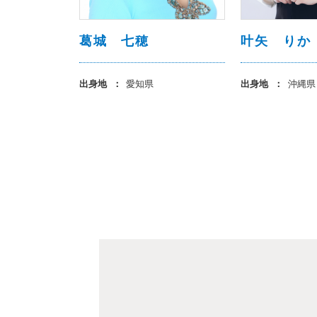
葛城 七穂
叶矢 りか
出身地
愛知県
出身地
沖縄県