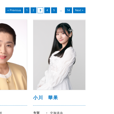
« Previous
1
2
3
4
5
…
14
Next »
利
小川 華果
都
方言
北海道弁