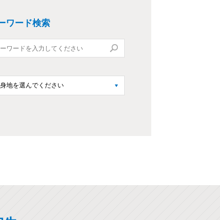
ーワード検索