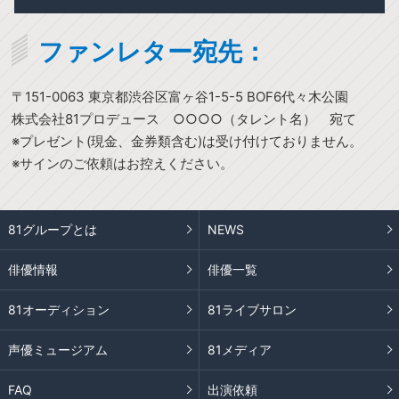
ファンレター宛先：
〒151-0063 東京都渋谷区富ヶ谷1-5-5 BOF6代々木公園
株式会社81プロデュース ○○○○（タレント名） 宛て
※プレゼント(現金、金券類含む)は受け付けておりません。
※サインのご依頼はお控えください。
81グループとは
NEWS
俳優情報
俳優一覧
81オーディション
81ライブサロン
声優ミュージアム
81メディア
FAQ
出演依頼