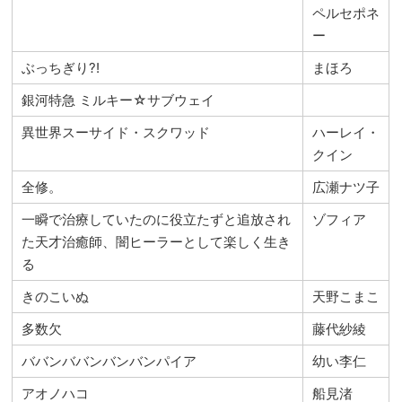
ペルセポネ
ー
ぶっちぎり?!
まほろ
銀河特急 ミルキー☆サブウェイ
異世界スーサイド・スクワッド
ハーレイ・
クイン
全修。
広瀬ナツ子
一瞬で治療していたのに役立たずと追放され
ゾフィア
た天才治癒師、闇ヒーラーとして楽しく生き
る
きのこいぬ
天野こまこ
多数欠
藤代紗綾
ババンババンバンバンパイア
幼い李仁
アオノハコ
船見渚