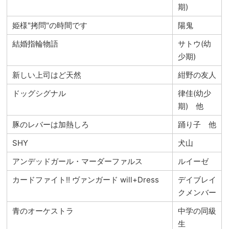
期)
姫様"拷問"の時間です
陽鬼
結婚指輪物語
サトウ(幼
少期)
新しい上司はど天然
紺野の友人
ドッグシグナル
律佳(幼少
期) 他
豚のレバーは加熱しろ
踊り子 他
SHY
犬山
アンデッドガール・マーダーファルス
ルイーゼ
カードファイト!! ヴァンガード will+Dress
デイブレイ
クメンバー
青のオーケストラ
中学の同級
生