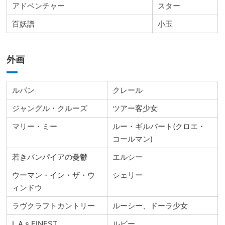
アドベンチャー
スター
百妖譜
小玉
外画
ルパン
クレール
ジャングル・クルーズ
ツアー客少女
マリー・ミー
ルー・ギルバート(クロエ・
コールマン)
若きバンパイアの憂鬱
エルシー
ウーマン・イン・ザ・ウ
シェリー
ィンドウ
ラヴクラフトカントリー
ルーシー、ドーラ少女
L.A.s FINEST
ルビー