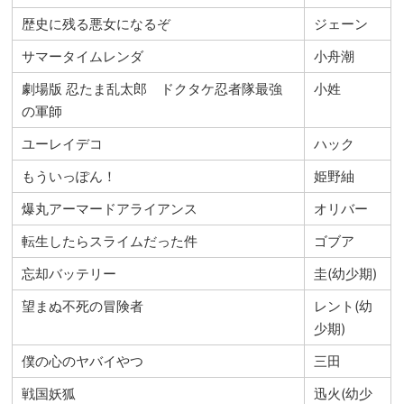
歴史に残る悪女になるぞ
ジェーン
サマータイムレンダ
小舟潮
劇場版 忍たま乱太郎 ドクタケ忍者隊最強
小姓
の軍師
ユーレイデコ
ハック
もういっぽん！
姫野紬
爆丸アーマードアライアンス
オリバー
転生したらスライムだった件
ゴブア
忘却バッテリー
圭(幼少期)
望まぬ不死の冒険者
レント(幼
少期)
僕の心のヤバイやつ
三田
戦国妖狐
迅火(幼少