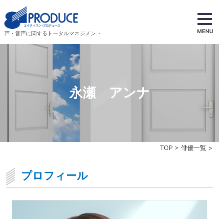
MENU
声・音声に関するトータルマネジメント
永瀬 アンナ
TOP
>
俳優一覧
>
プロフィール