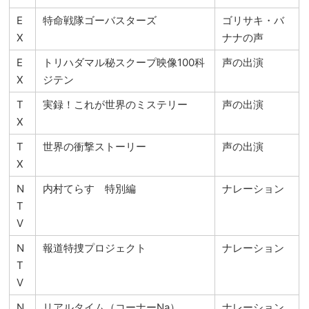
E
特命戦隊ゴーバスターズ
ゴリサキ・バ
X
ナナの声
E
トリハダマル秘スクープ映像100科
声の出演
X
ジテン
T
実録！これが世界のミステリー
声の出演
X
T
世界の衝撃ストーリー
声の出演
X
N
内村てらす 特別編
ナレーション
T
V
N
報道特捜プロジェクト
ナレーション
T
V
N
リアルタイム（コーナーNa）
ナレーション