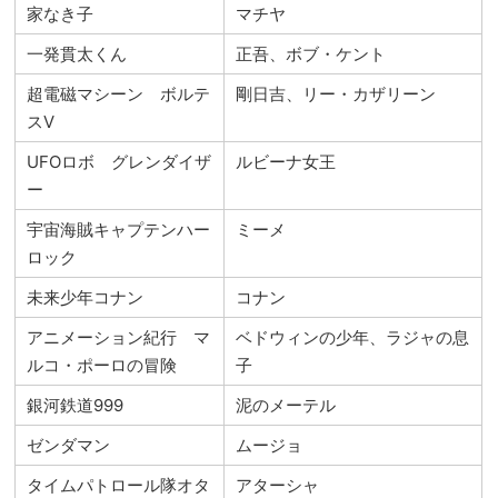
家なき子
マチヤ
一発貫太くん
正吾、ボブ・ケント
超電磁マシーン ボルテ
剛日吉、リー・カザリーン
スⅤ
UFOロボ グレンダイザ
ルビーナ女王
ー
宇宙海賊キャプテンハー
ミーメ
ロック
未来少年コナン
コナン
アニメーション紀行 マ
ベドウィンの少年、ラジャの息
ルコ・ポーロの冒険
子
銀河鉄道999
泥のメーテル
ゼンダマン
ムージョ
タイムパトロール隊オタ
アターシャ