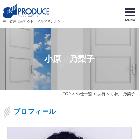
MENU
声・音声に関するトータルマネジメント
小原 乃梨子
TOP
>
俳優一覧
>
あ行
> 小原 乃梨子
プロフィール