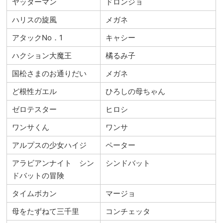
ヤッターマン
ドロンジョ
ハリスの旋風
メガネ
アタックNo．1
キャシー
ハクション大魔王
橘るみ子
国松さまのお通りだい
メガネ
ど根性ガエル
ひろしの母ちゃん
ゼロテスター
ヒロシ
ワンサくん
ワンサ
アルプスの少女ハイジ
ペーター
アラビアンナイト シン
シンドバット
ドバットの冒険
タイムボカン
マージョ
母をたずねて三千里
コンチェッタ