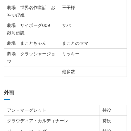
劇場 世界名作童話 お
王子様
やゆび姫
劇場 サイボーグ009
サバ
銀河伝説
劇場 まことちゃん
まことのママ
劇場 クラッシャージョ
リッキー
ウ
他多数
外画
アン＝マーグレット
持役
クラウディア・カルディナーレ
持役