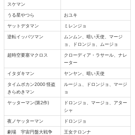
スケマン
うる星やつら
おユキ
ヤットデタマン
ミレンジョ
逆転イッパツマン
ムンムン、暗い天使、マージ
ョ、ドロンジョ、ムージョ
超時空要塞マクロス
クローディア・ラサール、ナレ
ーター
イタダキマン
ヤンヤン、暗い天使
タイムボカン2000 怪盗
ルージュ、ドロンジョ、マージ
きらめきマン
ョ
ヤッターマン(第2作)
ドロンジョ、マージョ、アター
シャ
夜ノヤッターマン
ドロンジョ
劇場 宇宙円盤大戦争
王女テロンナ