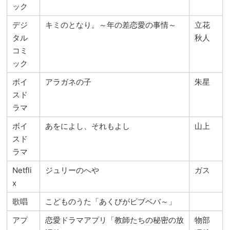
ック
デジ
キミのとなり。～年の差恋愛の事情～
立花
タル
秋人
コミ
ック
ボイ
アラガネの子
朱星
スド
ラマ
ボイ
あをによし、それもよし
山上
スド
ラマ
Netfli
ジュリーのへや
ガス
x
歌唱
こどものうた「あくびがビブベバ～」
アプ
恋愛ドラマアプリ「教師たちの秘密の放
物部