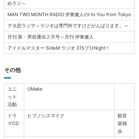
めラジ～
MAN TWO MONTH RADIO 伊東健人のI to You from Tokyo
ヲタ恋ラジヲ～ラジオは専門外ですけどがんばります。～
月刊 新・男前通信２月号～月刊 伊東健人
アイドルマスター SideM ラジオ 315プロNight！
その他
ユニ
UMake
ット
活動
ドラ
ヒプノシスマイク
観音
マCD
坂独
歩