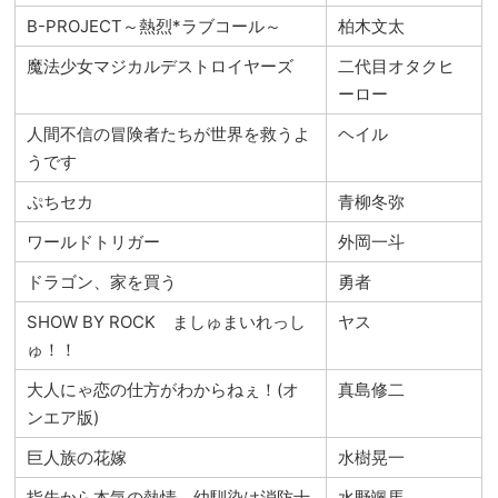
B-PROJECT～熱烈*ラブコール～
柏木文太
魔法少女マジカルデストロイヤーズ
二代目オタクヒ
ーロー
人間不信の冒険者たちが世界を救うよ
ヘイル
うです
ぷちセカ
青柳冬弥
ワールドトリガー
外岡一斗
ドラゴン、家を買う
勇者
SHOW BY ROCK ましゅまいれっし
ヤス
ゅ！！
大人にゃ恋の仕方がわからねぇ！(オ
真島修二
ンエア版)
巨人族の花嫁
水樹晃一
指先から本気の熱情－幼馴染は消防士
水野颯馬