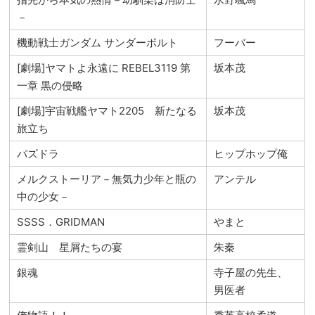
－
機動戦士ガンダム サンダーボルト
フーバー
[劇場]ヤマトよ永遠に REBEL3119 第
坂本茂
一章 黒の侵略
[劇場]宇宙戦艦ヤマト2205 新たなる
坂本茂
旅立ち
パズドラ
ヒップホップ俺
メルクストーリア－無気力少年と瓶の
アンテル
中の少女－
SSSS．GRIDMAN
やまと
霊剣山 星屑たちの宴
朱秦
銀魂
寺子屋の先生、
男医者