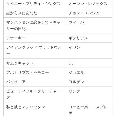
タイニー・プリティ・シングス
オーレン・レノックス
星から来たあなた
チョン・ユンジュ
マンハッタンに恋をして～キャ
ウィーバー
リーの日記
アナーキー
ギデリアス
アイアンクラッド ブラッドウォ
イワン
ー
サム＆キャット
DJ
アポカリプストゥモロー
ジョエル
パイオニア
ヨルゲン
ビューティフル・クリーチャー
リンク
ズ
私と彼とマンハッタン
コーヒー男、コスプレ
男