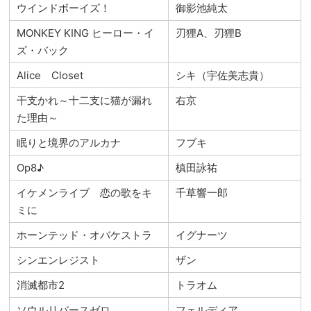
ウインドボーイズ！
御影池純太
MONKEY KING ヒーロー・イ
刃狸A、刃狸B
ズ・バック
Alice Closet
シキ（宇佐美志貴）
干支かれ～十二支に猫が漏れ
右京
た理由～
眠りと境界のアルカナ
フブキ
Op8♪
槙田詠祐
イケメンライブ 恋の歌をキ
千草響一郎
ミに
ホーンテッド・オバケストラ
イグナーツ
シンエンレジスト
ザン
消滅都市2
トラオム
ソウルリバースゼロ
フェルディア