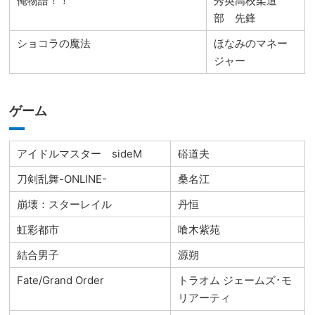
俺物語！！
秀英高校柔道
部 先鋒
ショコラの魔法
ほなみのマネー
ジャー
ゲーム
アイドルマスター sideM
硲道夫
刀剣乱舞-ONLINE-
桑名江
崩壊：スターレイル
丹恒
虹彩都市
喰木紫苑
結合男子
源朔
Fate/Grand Order
トラオム ジェームズ･モ
リアーティ