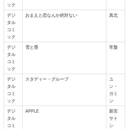
ック
デジ
おまえと恋なんか絶対ない
真北
タル
コミ
ック
デジ
雪と墨
常盤
タル
コミ
ック
デジ
スタディー・グループ
ユ
タル
ン・
コミ
ガミ
ック
ン
デジ
APPLE
新宮
タル
サト
コミ
シ