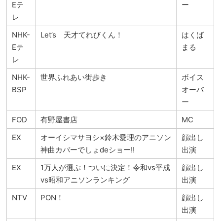
Eテ
ー
レ
NHK-
Let’s 天才てれびくん！
はくば
Eテ
まる
レ
NHK-
世界ふれあい街歩き
ボイス
BSP
オーバ
ー
FOD
有野屋書店
MC
EX
オーイシマサヨシ×鈴木愛理のアニソン
顔出し
神曲カバーでしょdeショー!!
出演
EX
1万人が選ぶ！ついに決定！令和vs平成
顔出し
vs昭和アニソンランキング
出演
NTV
PON！
顔出し
出演