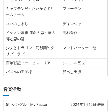
キャプテン翼～たたかえドリ
ファーラン
ームチーム～
ユバのしるし
ディンシャ
イケメン幕末 運命の恋～華の
高杉晋作
都と恋の乱～
少女とドラゴン 幻獣契約ク
マッドハッター 他
リプトラプト
百年戦記ユーロヒストリア
シャルル五世
パズルの王子様
顔出し出演
音楽活動
5thシングル「My Factor」
2024年1月15日発売