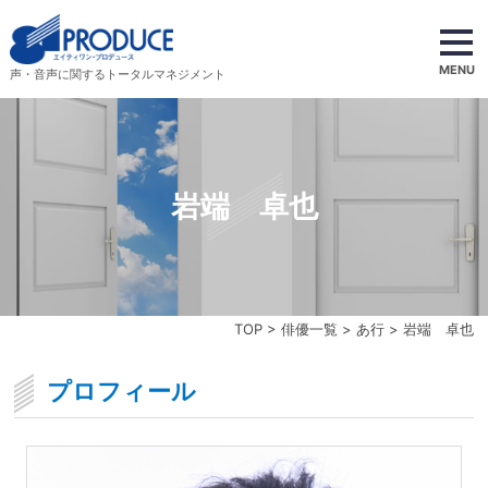
MENU
声・音声に関するトータルマネジメント
岩端 卓也
TOP
>
俳優一覧
>
あ行
> 岩端 卓也
プロフィール