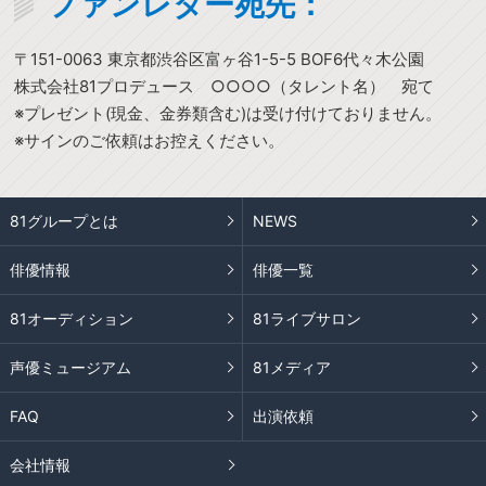
ファンレター宛先：
〒151-0063 東京都渋谷区富ヶ谷1-5-5 BOF6代々木公園
株式会社81プロデュース ○○○○（タレント名） 宛て
※プレゼント(現金、金券類含む)は受け付けておりません。
※サインのご依頼はお控えください。
81グループとは
NEWS
俳優情報
俳優一覧
81オーディション
81ライブサロン
声優ミュージアム
81メディア
FAQ
出演依頼
会社情報