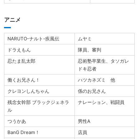
アニメ
NARUTO-ナルト-疾風伝
ムヤミ
ドラえもん
隊員、審判
忍たま乱太郎
忍術塾卒業生、タソガレ
ドキ忍者
働くお兄さん！
ハツカネズミ 他
クレヨンしんちゃん
係のお兄さん
残念女幹部 ブラックジェネラ
ナレーション、戦闘員
ル
つうかあ
男性A
BanG Dream！
店員