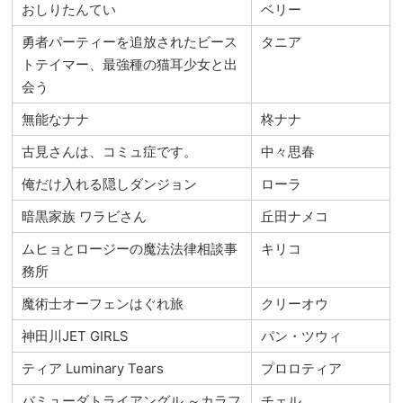
おしりたんてい
ベリー
勇者パーティーを追放されたビース
タニア
トテイマー、最強種の猫耳少女と出
会う
無能なナナ
柊ナナ
古見さんは、コミュ症です。
中々思春
俺だけ入れる隠しダンジョン
ローラ
暗黒家族 ワラビさん
丘田ナメコ
ムヒョとロージーの魔法法律相談事
キリコ
務所
魔術士オーフェンはぐれ旅
クリーオウ
神田川JET GIRLS
パン・ツウィ
ティア Luminary Tears
プロロティア
バミューダトライアングル ～カラフ
チェル