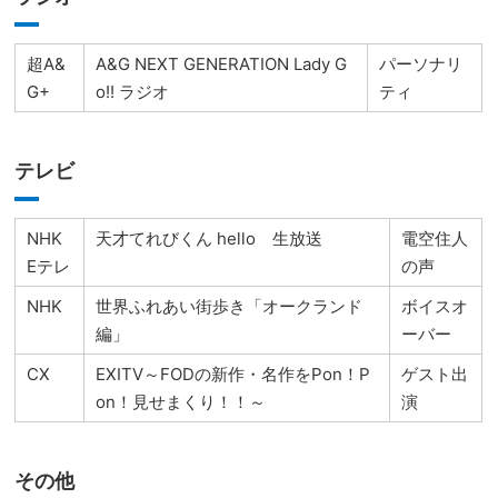
超A&
A&G NEXT GENERATION Lady G
パーソナリ
G+
o!! ラジオ
ティ
テレビ
NHK
天才てれびくん hello 生放送
電空住人
Eテレ
の声
NHK
世界ふれあい街歩き「オークランド
ボイスオ
編」
ーバー
CX
EXITV～FODの新作・名作をPon！P
ゲスト出
on！見せまくり！！～
演
その他