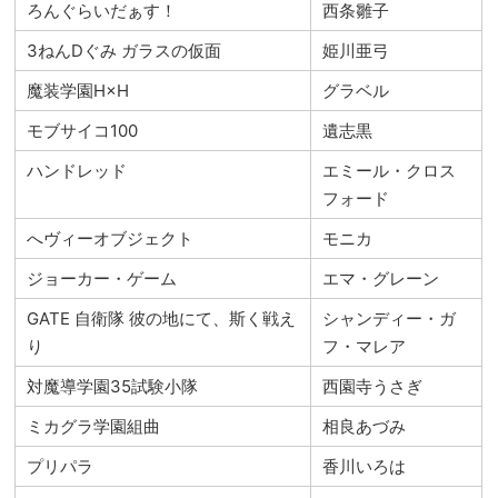
ろんぐらいだぁす！
西条雛子
3ねんDぐみ ガラスの仮面
姫川亜弓
魔装学園H×H
グラベル
モブサイコ100
遺志黒
ハンドレッド
エミール・クロス
フォード
へヴィーオブジェクト
モニカ
ジョーカー・ゲーム
エマ・グレーン
GATE 自衛隊 彼の地にて、斯く戦え
シャンディー・ガ
り
フ・マレア
対魔導学園35試験小隊
西園寺うさぎ
ミカグラ学園組曲
相良あづみ
プリパラ
香川いろは