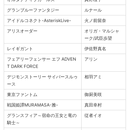
グランブルーファンタジー
ルナール
アイドルコネクト-AsteriskLive-
火ノ前留奈
アリスオーダー
オリガ・マルシャ
ーク/武臣歩望
レイギガント
伊佐野真名
フェアリーフェンサー エフ ADVEN
アリン
T DARK FORCE
デジモンストーリー サイバースルゥ
相羽アミ
ース
東京ファントム
御厨美咲
戦国姫譚MURAMASA-雅-
真田幸村
グランスフィア～宿命の王女と竜の
従者イオ
騎士～