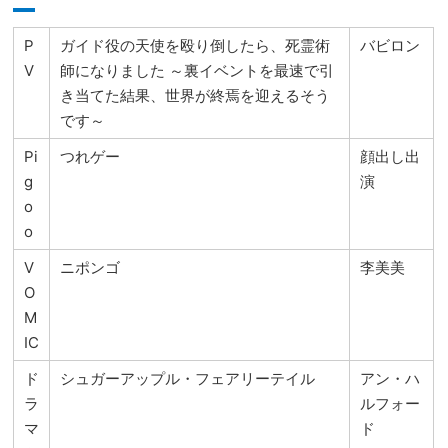
P
ガイド役の天使を殴り倒したら、死霊術
バビロン
V
師になりました ～裏イベントを最速で引
き当てた結果、世界が終焉を迎えるそう
です～
Pi
つれゲー
顔出し出
g
演
o
o
V
ニポンゴ
李美美
O
M
IC
ド
シュガーアップル・フェアリーテイル
アン・ハ
ラ
ルフォー
マ
ド