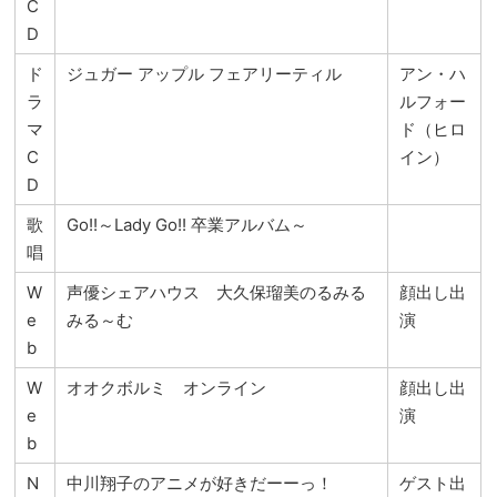
C
D
ド
ジュガー アップル フェアリーティル
アン・ハ
ラ
ルフォー
マ
ド（ヒロ
C
イン）
D
歌
Go!!～Lady Go!! 卒業アルバム～
唱
W
声優シェアハウス 大久保瑠美のるみる
顔出し出
e
みる～む
演
b
W
オオクボルミ オンライン
顔出し出
e
演
b
N
中川翔子のアニメが好きだーーっ！
ゲスト出