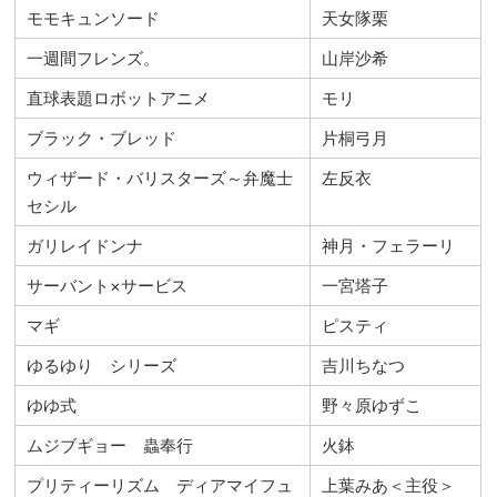
モモキュンソード
天女隊栗
一週間フレンズ。
山岸沙希
直球表題ロボットアニメ
モリ
ブラック・ブレッド
片桐弓月
ウィザード・バリスターズ～弁魔士
左反衣
セシル
ガリレイドンナ
神月・フェラーリ
サーバント×サービス
一宮塔子
マギ
ピスティ
ゆるゆり シリーズ
吉川ちなつ
ゆゆ式
野々原ゆずこ
ムジブギョー 蟲奉行
火鉢
プリティーリズム ディアマイフュ
上葉みあ＜主役＞