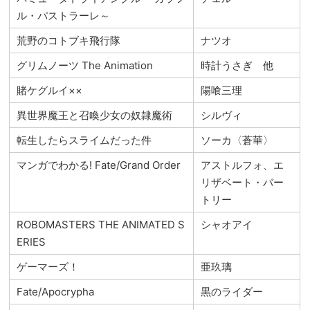
ル・パストラーレ～
荒野のコトブキ飛行隊
ナツオ
グリムノーツ The Animation
時計うさぎ 他
賭ケグルイ××
陽喰三理
異世界魔王と召喚少女の奴隷魔術
シルヴィ
転生したらスライムだった件
ソーカ〈蒼華〉
マンガでわかる! Fate/Grand Order
アストルフォ、エ
リザベート・バー
トリー
ROBOMASTERS THE ANIMATED S
シャオアイ
ERIES
ゲーマーズ！
亜玖璃
Fate/Apocrypha
黒のライダー