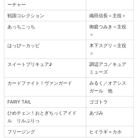
ーチャー
戦国コレクション
織田信長＜主役＞
あっちこっち
御庭つみき＜主役
＞
はっぴ～カッピ
木下スグリ＜主役
＞
スイートプリキュア♪
調辺アコ／キュア
ミューズ
カードファイト！ヴァンガード
みるく／オアシス
ガール 他
FAIRY TAIL
ゴゴトラ
ひめチェン！おとぎちっくアイド
あづみ
ル リルぷりっ
フリージング
ヒイラギ＝カホ