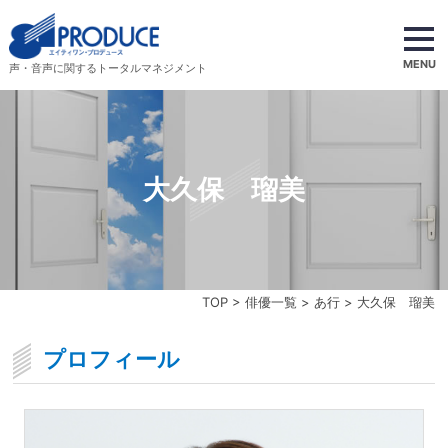
MENU
声・音声に関するトータルマネジメント
大久保 瑠美
TOP
>
俳優一覧
>
あ行
> 大久保 瑠美
プロフィール