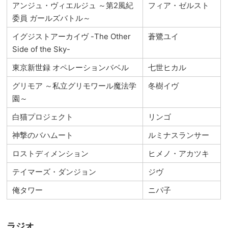
アンジュ・ヴィエルジュ ～第2風紀
フィア・ゼルスト
委員 ガールズバトル～
イグジストアーカイヴ -The Other
蒼鷺ユイ
Side of the Sky-
東京新世録 オペレーションバベル
七世ヒカル
グリモア ～私立グリモワール魔法学
冬樹イヴ
園～
白猫プロジェクト
リンゴ
神撃のバハムート
ルミナスランサー
ロストディメンション
ヒメノ・アカツキ
テイマーズ・ダンジョン
ジヴ
俺タワー
ニパ子
ラジオ