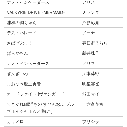
ナノ・インベーダーズ
アリス
VALKYRIE DRIVE -MERMAID-
ミランダ
浦和の調ちゃん
沼影彩湖
デス・パレード
ノーナ
さばげぶっ！
春日野うらら
ばらかもん
新井珠子
ナノ・インベーダーズ
アリス
ぎんぎつね
天本藤野
まおゆう魔王勇者
明星雲雀
カードファイト!!ヴァンガード
飛田マイ
てさぐれ!部活もの すぴんおふ プル
十六夜花音
プルんシャルムと遊ぼう
カリメロ
プリシラ