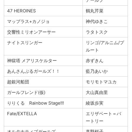
アールプ
47 HEROINES
鶴丸芹菜
マップラス+カノジョ
神代ゆきこ
交響性ミリオンアーサー
ラタトスク
ナイトスリンガー
リンゴ/アルニム/プ
ルート
神獄塔 メアリスケルター
赤ずきん
あんさんぶるガールズ！！
藍乃あいか
超銀河船団
モリモトマユカ
ガールフレンド(仮)
大山真由里
りりくる Rainbow Stage!!!
綾坂歩実
Fate/EXTELLA
エリザベート＝バ
ートリー
オルタナティブガールズ
真野桜子